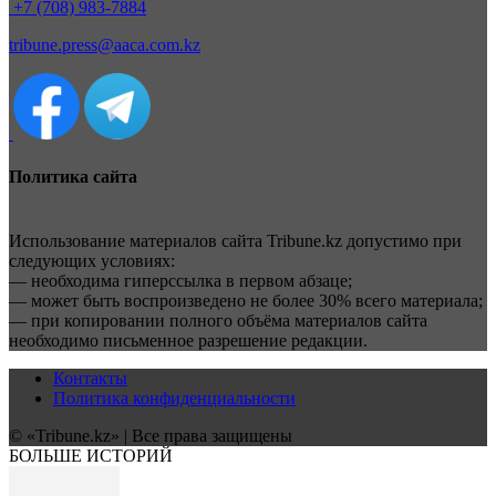
+7 (708) 983-7884
tribune.press@aaca.com.kz
Политика сайта
Использование материалов сайта Tribune.kz допустимо при
следующих условиях:
— необходима гиперссылка в первом абзаце;
— может быть воспроизведено не более 30% всего материала;
— при копировании полного объёма материалов сайта
необходимо письменное разрешение редакции.
Контакты
Политика конфиденциальности
© «Tribune.kz» | Все права защищены
БОЛЬШЕ ИСТОРИЙ