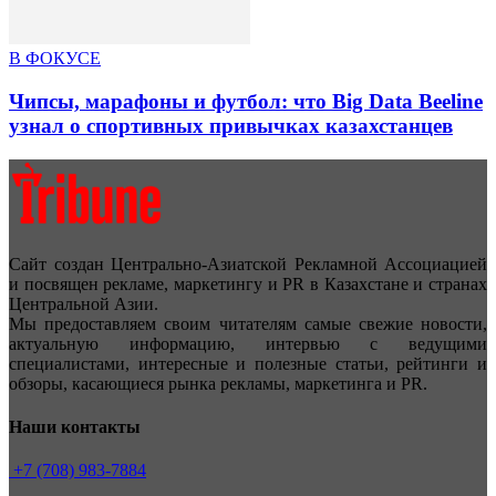
В ФОКУСЕ
Чипсы, марафоны и футбол: что Big Data Beeline
узнал о спортивных привычках казахстанцев
Сайт создан Центрально-Азиатской Рекламной Ассоциацией
и посвящен рекламе, маркетингу и PR в Казахстане и странах
Центральной Азии.
Мы предоставляем своим читателям самые свежие новости,
актуальную информацию, интервью с ведущими
специалистами, интересные и полезные статьи, рейтинги и
обзоры, касающиеся рынка рекламы, маркетинга и PR.
Наши контакты
+7 (708) 983-7884