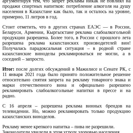
аргументируя тем, что запрет рекламы никак не повлиял на
продажи спиртных напитков: потребление алкоголя на душу
населения в Казахстане как было, так и осталось на уровне,
примерно, 11 литров в год.
Стоит отметить, что в других странах ЕАЭС — в России,
Беларуси, Армении, Кыргызстане реклама слабоалкогольной
продукции разрешена. Более того, в России с прошлого лета
разрешена реклама казахстанских производителей вин!
Получалась парадоксальная ситуация – в родной стране
казахстанские виноделы рекламироваться не могли, а в
соседней – запросто.
Итог:
после долгих обсуждений в Мажилисе и Сенате РК, с
11 января 2021 года было принято положительное решение
относительно снятия запрета на рекламу товарного знака и
марки отечественного вина и официально разрешено
рекламировать слабоалкогольные напитки в прессе и на
радио.
С 16 апреля – разрешена реклама винных брендов на
телевидении. Но, можно рекламировать только продукцию
казахстанских виноделов.
Рекламу менее крепкого напитка – пива не разрешили.
Законодатели увидели в этом угрозу здоровью населения.