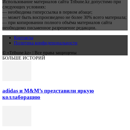
Использование материалов сайта Tribune.kz допустимо при
следующих условиях:
— необходима гиперссылка в первом абзаце;
— может быть воспроизведено не более 30% всего материала;
— при копировании полного объёма материалов сайта
необходимо письменное разрешение редакции.
Контакты
Политика конфиденциальности
© «Tribune.kz» | Все права защищены
БОЛЬШЕ ИСТОРИЙ
adidas и M&M’s представили яркую
коллаборацию