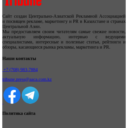
Сайт создан Центрально-Азиатской Рекламной Ассоциацией
и посвящен рекламе, маркетингу и PR в Казахстане и странах
Центральной Азии.
Мы предоставляем своим читателям самые свежие новости,
актуальную информацию, интервью с ведущими
специалистами, интересные и полезные статьи, рейтинги и
обзоры, касающиеся рынка рекламы, маркетинга и PR.
Наши контакты
+7 (708) 983-7884
tribune.press@aaca.com.kz
Политика сайта