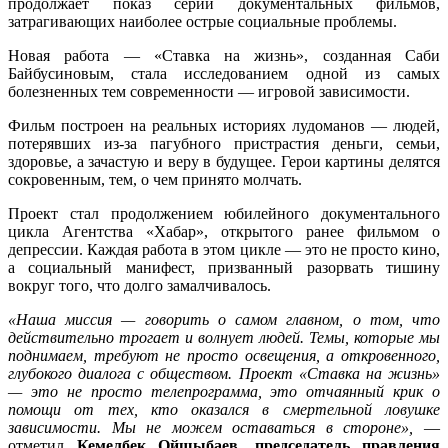
продолжает показ серии документальных фильмов,
затрагивающих наиболее острые социальные проблемы.
Новая работа — «Ставка на жизнь», созданная Саби
Байбусиновым, стала исследованием одной из самых
болезненных тем современности — игровой зависимости.
Фильм построен на реальных историях лудоманов — людей,
потерявших из-за пагубного пристрастия деньги, семьи,
здоровье, а зачастую и веру в будущее. Герои картины делятся
сокровенным, тем, о чем принято молчать.
Проект стал продолжением юбилейного документального
цикла Агентства «Хабар», открытого ранее фильмом о
депрессии. Каждая работа в этом цикле — это не просто кино,
а социальный манифест, призванный разорвать тишину
вокруг того, что долго замалчивалось.
«Наша миссия — говорить о самом главном, о том, что
действительно трогает и волнует людей. Темы, которые мы
поднимаем, требуют не просто освещения, а откровенного,
глубокого диалога с обществом. Проект «Ставка на жизнь»
— это не просто телепрограмма, это отчаянный крик о
помощи от тех, кто оказался в смертельной ловушке
зависимости. Мы не можем оставаться в стороне»,
—
отметил
Кемелбек Ойшыбаев, председатель правления