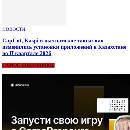
НОВОСТИ
CapCut, Kaspi и вьетнамское такси: как
изменились установки приложений в Казахстане
во II квартале 2026
САМОЕ ПОПУЛЯРНОЕ