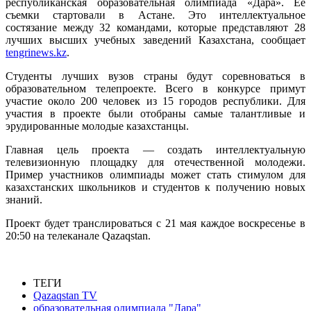
республиканская образовательная олимпиада «Дара». Ее
съемки стартовали в Астане. Это интеллектуальное
состязание между 32 командами, которые представляют 28
лучших высших учебных заведений Казахстана, сообщает
tengrinews.kz
.
Студенты лучших вузов страны будут соревноваться в
образовательном телепроекте. Всего в конкурсе примут
участие около 200 человек из 15 городов республики. Для
участия в проекте были отобраны самые талантливые и
эрудированные молодые казахстанцы.
Главная цель проекта — создать интеллектуальную
телевизионную площадку для отечественной молодежи.
Пример участников олимпиады может стать стимулом для
казахстанских школьников и студентов к получению новых
знаний.
Проект будет транслироваться с 21 мая каждое воскресенье в
20:50 на телеканале Qazaqstan.
ТЕГИ
Qazaqstan TV
образовательная олимпиада "Дара"