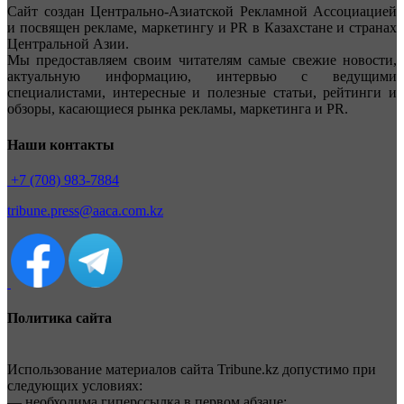
Сайт создан Центрально-Азиатской Рекламной Ассоциацией
и посвящен рекламе, маркетингу и PR в Казахстане и странах
Центральной Азии.
Мы предоставляем своим читателям самые свежие новости,
актуальную информацию, интервью с ведущими
специалистами, интересные и полезные статьи, рейтинги и
обзоры, касающиеся рынка рекламы, маркетинга и PR.
Наши контакты
+7 (708) 983-7884
tribune.press@aaca.com.kz
Политика сайта
Использование материалов сайта Tribune.kz допустимо при
следующих условиях:
— необходима гиперссылка в первом абзаце;