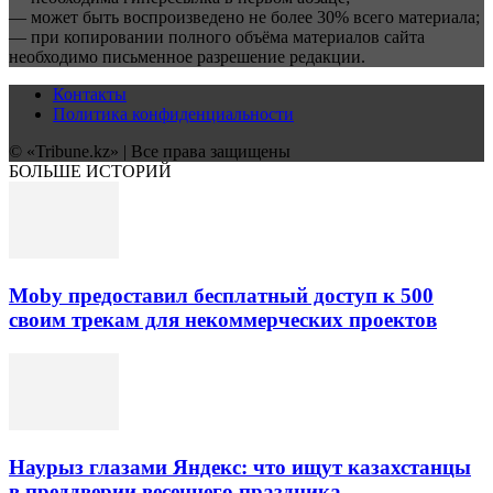
— может быть воспроизведено не более 30% всего материала;
— при копировании полного объёма материалов сайта
необходимо письменное разрешение редакции.
Контакты
Политика конфиденциальности
© «Tribune.kz» | Все права защищены
БОЛЬШЕ ИСТОРИЙ
Moby предоставил бесплатный доступ к 500
своим трекам для некоммерческих проектов
Наурыз глазами Яндекс: что ищут казахстанцы
в преддверии весеннего праздника