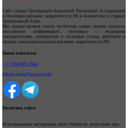
Сайт создан Центрально-Азиатской Рекламной Ассоциацией
и посвящен рекламе, маркетингу и PR в Казахстане и странах
Центральной Азии.
Мы предоставляем своим читателям самые свежие новости,
актуальную информацию, интервью с ведущими
специалистами, интересные и полезные статьи, рейтинги и
обзоры, касающиеся рынка рекламы, маркетинга и PR.
Наши контакты
+7 (708) 983-7884
tribune.press@aaca.com.kz
Политика сайта
Использование материалов сайта Tribune.kz допустимо при