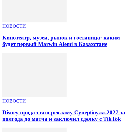
НОВОСТИ
Кинотеатр, музеи, рынок и гостиница: каким
будет первый Marwin Alemi в Казахстане
НОВОСТИ
Disney продал всю рекламу Супербоула-2027 за
полгода до матча и заключил сделку с TikTok