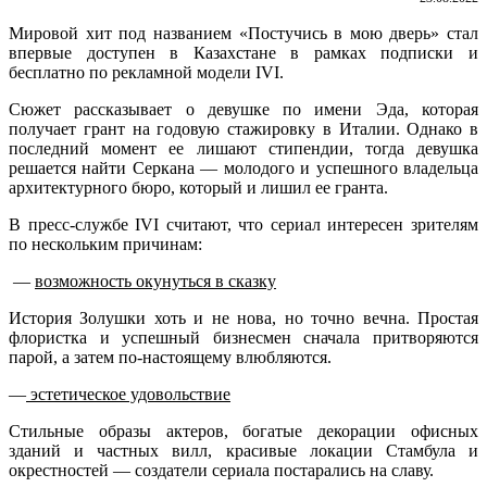
Мировой хит под названием «Постучись в мою дверь» стал
впервые доступен в Казахстане в рамках подписки и
бесплатно по рекламной модели IVI.
Сюжет рассказывает о девушке по имени Эда, которая
получает грант на годовую стажировку в Италии. Однако в
последний момент ее лишают стипендии, тогда девушка
решается найти Серкана — молодого и успешного владельца
архитектурного бюро, который и лишил ее гранта.
В пресс-службе IVI считают, что сериал интересен зрителям
по нескольким причинам:
—
возможность окунуться в сказку
История Золушки хоть и не нова, но точно вечна. Простая
флористка и успешный бизнесмен сначала притворяются
парой, а затем по-настоящему влюбляются.
—
эстетическое удовольствие
Стильные образы актеров, богатые декорации офисных
зданий и частных ви
лл, красивые локации Стамбула и
окрестностей — создатели сериала постарались на славу.