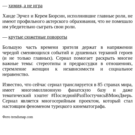
—
химия, а не игра
Ханде Эрчел и Керем Бюрсин, исполнившие главные роли, не
имеют профильного актерского образования, что не помешало
им убедительно сыграть свои роли.
—
крутые сюжетные повороты
Большую часть времени зрителя держат в напряжении
чередой сменяющихся событий и душевных терзаний героев
(и не только главных). Сериал помогает раскрыть многие
важные темы: стереотипы и предрассудки в отношениях,
стремление женщин к независимости и социальное
неравенство.
Известно, что сейчас сериал транслируется в 85 странах мира,
имеет многомиллионную фанатскую базу и даже
тематический хэштег #ПоследнийРазПостучисьВМоюДверь.
Сериал является многосерийным проектом, который стал
настоящим феноменом турецкого кинематографа.
Фото trendsmap.com