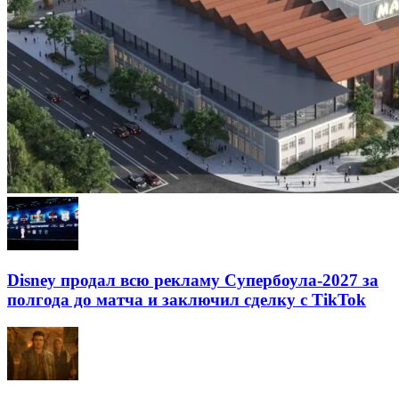
Disney продал всю рекламу Супербоула-2027 за
полгода до матча и заключил сделку с TikTok