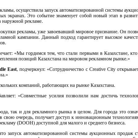
й рекламы, осуществила запуск автоматизированной системы аукц
х экранах. Это событие знаменует собой новый этап в развити
в наружной рекламе.
купки рекламы, уже завоевавший мировое признание. Он позвол
кламной кампании. Данный подход гарантирует высокое качест
ов.
мечает: «Мы гордимся тем, что стали первыми в Казахстане, кт
репления позиций Казахстана на мировом рекламном рынке.»
le East
, подчеркнул: «Сотрудничество с Creative City откры
на.»
скольких компаний, работающих на рынке Казахстана.
бавляет: «Совместные усилия позволили нам достичь техноло
да, так и для рекламного рынка в целом. Для города это озна
в свою очередь, получает доступ к инновационным технология
екламу (DOOH) доступной для малого и среднего бизнеса.
, что запуск автоматизированной системы аукционных продаж 