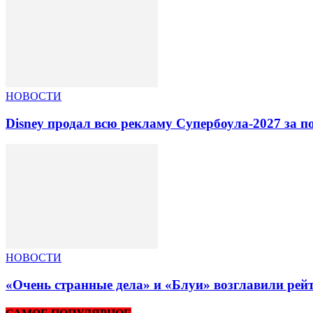
НОВОСТИ
Disney продал всю рекламу Супербоула-2027 за п
НОВОСТИ
«Очень странные дела» и «Блуи» возглавили рей