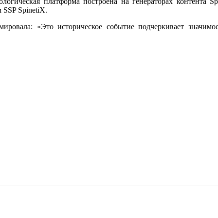
ологическая платформа построена на генераторах контента S
 SSP SpinetiX.
юмировала: «Это историческое событие подчеркивает значимо