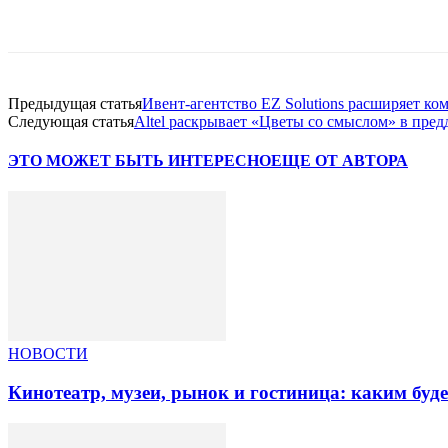
Facebook
WhatsApp
Telegram
Предыдущая статья
Ивент-агентство EZ Solutions расширяет ко
Следующая статья
Altel раскрывает «Цветы со смыслом» в пред
ЭТО МОЖЕТ БЫТЬ ИНТЕРЕСНО
ЕЩЕ ОТ АВТОРА
НОВОСТИ
Кинотеатр, музеи, рынок и гостиница: каким буд