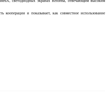
pinetiX, светодиодных экранах Reforma, отвечающим высоким
сть кооперации и показывает, как совместное использование