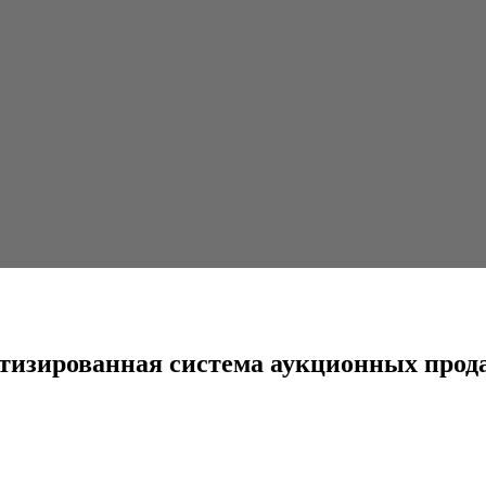
система аукционных продаж в наружной рекламе на...
тизированная система аукционных прод