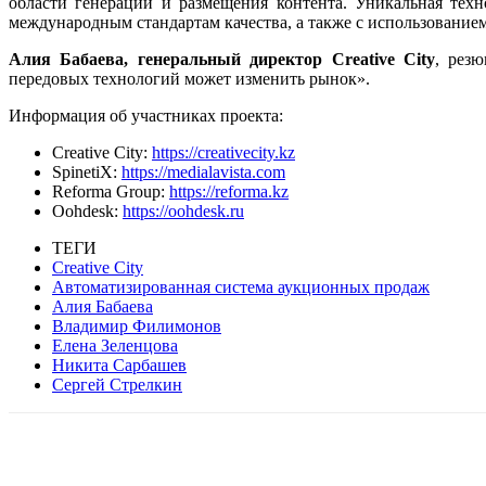
области генерации и размещения контента. Уникальная техн
международным стандартам качества, а также с использованием
Алия Бабаева, генеральный директор
Creative
City
, рез
передовых технологий может изменить рынок».
Информация об участниках проекта:
Creative City:
https://creativecity.kz
SpinetiX:
https://medialavista.com
Reforma Group:
https://reforma.kz
Oohdesk:
https://oohdesk.ru
ТЕГИ
Creative City
Автоматизированная система аукционных продаж
Алия Бабаева
Владимир Филимонов
Елена Зеленцова
Никита Сарбашев
Сергей Стрелкин