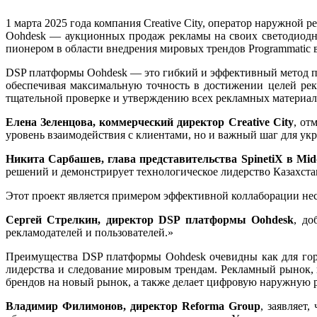
1 марта 2025 года компания Creative City, оператор наружно
Oohdesk — аукционных продаж рекламы на своих светодиодны
пионером в области внедрения мировых трендов Programmatic 
DSP платформы Oohdesk — это гибкий и эффективный метод по
обеспечивая максимальную точность в достижении целей ре
тщательной проверке и утверждению всех рекламных материал
Елена Зеленцова, коммерческий директор Creative City
, от
уровень взаимодействия с клиентами, но и важный шаг для ук
Никита Сарбашев, глава представительства SpinetiX в Midd
решений и демонстрирует технологическое лидерство Казахста
Этот проект является примером эффективной коллаборации не
Сергей Стрелкин, директор DSP платформы Oohdesk
, до
рекламодателей и пользователей.»
Преимущества DSP платформы Oohdesk очевидны как для горо
лидерства и следование мировым трендам. Рекламный рынок, 
брендов на новый рынок, а также делает цифровую наружную р
Владимир Филимонов, директор Reforma Group
, заявляет