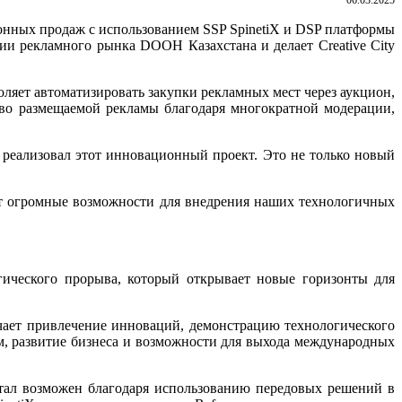
ионных продаж с использованием SSP SpinetiX и DSP платформы
и рекламного рынка DOOH Казахстана и делает Creative City
яет автоматизировать закупки рекламных мест через аукцион,
во размещаемой рекламы благодаря многократной модерации,
о реализовал этот инновационный проект. Это не только новый
вает огромные возможности для внедрения наших технологичных
гического прорыва, который открывает новые горизонты для
чает привлечение инноваций, демонстрацию технологического
м, развитие бизнеса и возможности для выхода международных
стал возможен благодаря использованию передовых решений в