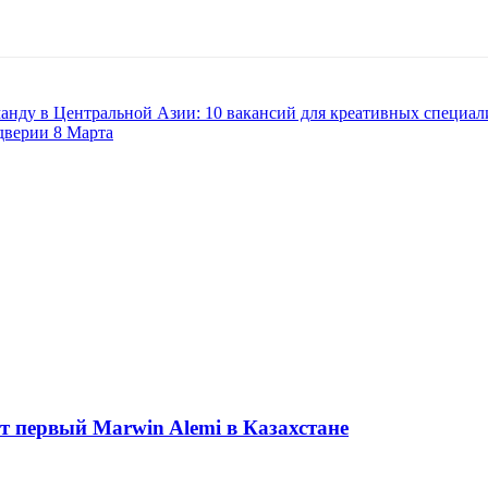
манду в Центральной Азии: 10 вакансий для креативных специал
дверии 8 Марта
ет первый Marwin Alemi в Казахстане