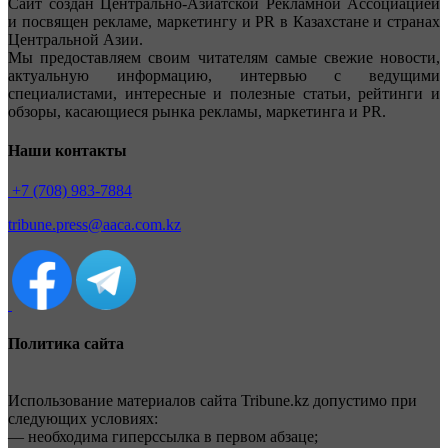
Сайт создан Центрально-Азиатской Рекламной Ассоциацией
и посвящен рекламе, маркетингу и PR в Казахстане и странах
Центральной Азии.
Мы предоставляем своим читателям самые свежие новости,
актуальную информацию, интервью с ведущими
специалистами, интересные и полезные статьи, рейтинги и
обзоры, касающиеся рынка рекламы, маркетинга и PR.
Наши контакты
+7 (708) 983-7884
tribune.press@aaca.com.kz
Политика сайта
Использование материалов сайта Tribune.kz допустимо при
следующих условиях:
— необходима гиперссылка в первом абзаце;