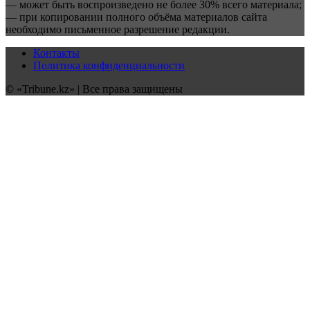
— может быть воспроизведено не более 30% всего материала;
— при копировании полного объёма материалов сайта
необходимо письменное разрешение редакции.
Контакты
Политика конфиденциальности
© «Tribune.kz» | Все права защищены