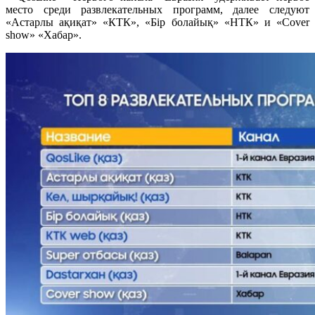
место среди развлекательных программ, далее следуют
«Астарлы ақиқат» «КТК», «Бір болайық» «НТК» и «Cover
show» «Хабар».