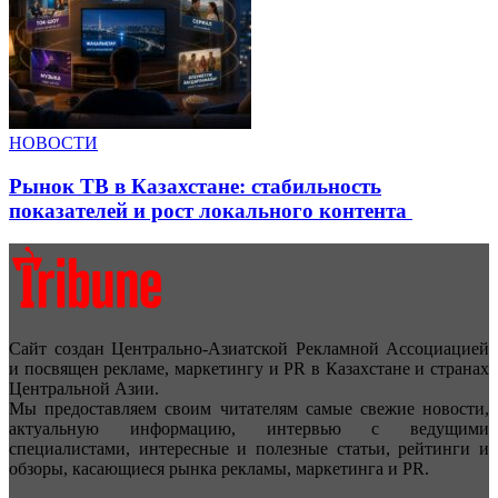
НОВОСТИ
Рынок ТВ в Казахстане: стабильность
показателей и рост локального контента
Сайт создан Центрально-Азиатской Рекламной Ассоциацией
и посвящен рекламе, маркетингу и PR в Казахстане и странах
Центральной Азии.
Мы предоставляем своим читателям самые свежие новости,
актуальную информацию, интервью с ведущими
специалистами, интересные и полезные статьи, рейтинги и
обзоры, касающиеся рынка рекламы, маркетинга и PR.