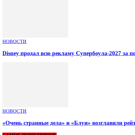
НОВОСТИ
Disney продал всю рекламу Супербоула-2027 за п
НОВОСТИ
«Очень странные дела» и «Блуи» возглавили рей