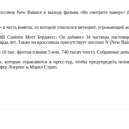
россовок New Balance к выходу фильма «Не смотрите наверх» (
» в честь кометы, от которой откололся метеорит, угрожающий ж
ttB Customs Мэтт Берджесс. Он добавил 34 частицы настоящ
арда лет. Также на кроссовках присутствует логотип N (New Bala
 за 10 тыс. фунтов (свыше 5 млн. 740 тысяч тенге). Собранные 
х, которые отравляются в пресс-тур, чтобы предупредить чело
ифер Лоуренс и Мэрил Стрип.