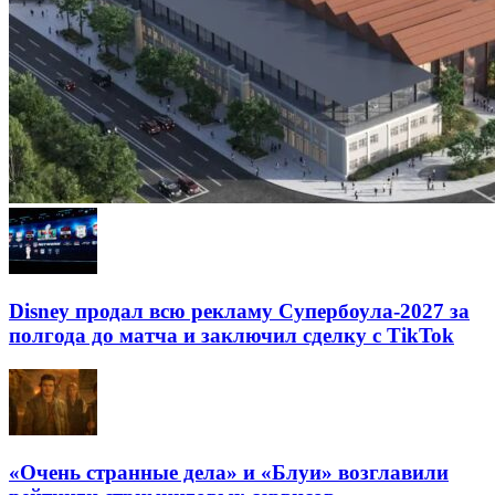
Disney продал всю рекламу Супербоула-2027 за
полгода до матча и заключил сделку с TikTok
«Очень странные дела» и «Блуи» возглавили