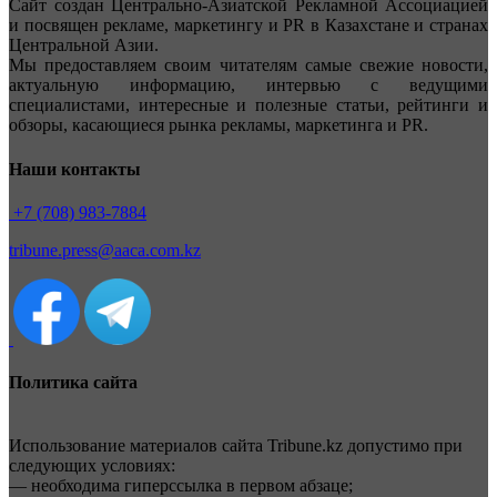
Сайт создан Центрально-Азиатской Рекламной Ассоциацией
и посвящен рекламе, маркетингу и PR в Казахстане и странах
Центральной Азии.
Мы предоставляем своим читателям самые свежие новости,
актуальную информацию, интервью с ведущими
специалистами, интересные и полезные статьи, рейтинги и
обзоры, касающиеся рынка рекламы, маркетинга и PR.
Наши контакты
+7 (708) 983-7884
tribune.press@aaca.com.kz
Политика сайта
Использование материалов сайта Tribune.kz допустимо при
следующих условиях:
— необходима гиперссылка в первом абзаце;