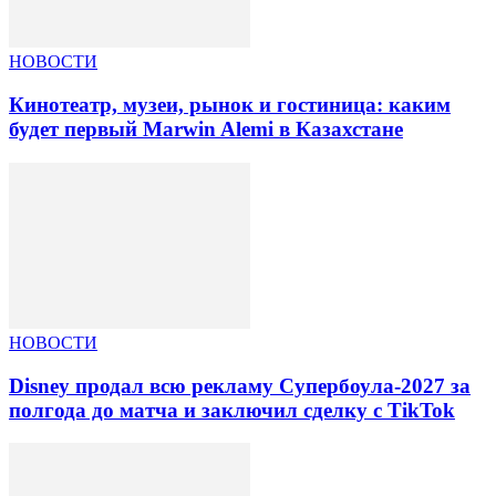
НОВОСТИ
Кинотеатр, музеи, рынок и гостиница: каким
будет первый Marwin Alemi в Казахстане
НОВОСТИ
Disney продал всю рекламу Супербоула-2027 за
полгода до матча и заключил сделку с TikTok