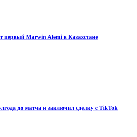
ет первый Marwin Alemi в Казахстане
олгода до матча и заключил сделку с TikTok