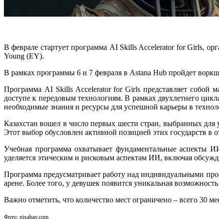
В феврале стартует программа AI Skills Accelerator for Girl
Young (EY).
В рамках программы 6 и 7 февраля в Astana Hub пройдет воркш
Программа AI Skills Accelerator for Girls представляет со
доступе к передовым технологиям. В рамках двухлетнего цик
необходимые знания и ресурсы для успешной карьеры в технол
Казахстан вошел в число первых шести стран, выбранных для 
Этот выбор обусловлен активной позицией этих государств в
Учебная программа охватывает фундаментальные аспекты ИИ
уделяется этическим и рисковым аспектам ИИ, включая обсужд
Программа предусматривает работу над индивидуальными про
арене. Более того, у девушек появится уникальная возможност
Важно отметить, что количество мест ограничено – всего 30 м
Фото: pixabay.com