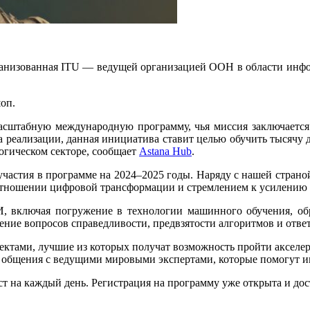
s, организованная ITU — ведущей организацией ООН в области и
оп.
бой масштабную международную программу, чья миссия заключает
ла реализации, данная инициатива ставит целью обучить тысячу
огическом секторе, сообщает
Astana Hub
.
участия в программе на 2024–2025 годы. Наряду с нашей страно
 отношении цифровой трансформации и стремлением к усилению 
, включая погружение в технологии машинного обучения, об
ение вопросов справедливости, предвзятости алгоритмов и отве
ектами, лучшие из которых получат возможность пройти акселе
ь общения с ведущими мировыми экспертами, которые помогут им
ест на каждый день. Регистрация на программу уже открыта и д