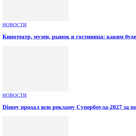
НОВОСТИ
Кинотеатр, музеи, рынок и гостиница: каким буд
НОВОСТИ
Disney продал всю рекламу Супербоула-2027 за п