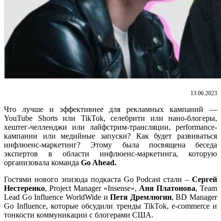
13.06.2023
Что лучше и эффективнее для рекламных кампаний —
YouTube Shorts или TikTok, селебрити или нано-блогеры,
хештег-челленджи или лайфстрим-трансляции, рerformance-
кампании или медийные запуски? Как будет развиваться
инфлюенс-маркетинг? Этому была посвящена беседа
экспертов в области инфлюенс-маркетинга, которую
организовала команда
Go Ahead.
Гостями нового эпизода подкаста Go Podcast стали –
Сергей
Нестеренко
, Project Manager «Insense»,
Аня Платонова
, Team
Lead Go Influence WorldWide и
Петя Дремлюгин
, BD Manager
Go Influence, которые обсудили тренды TikTok, e-commerce и
тонкости коммуникации с блогерами США.