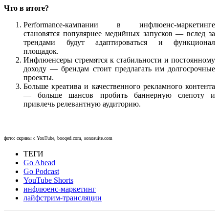
Что в итоге?
Performance-кампании в инфлюенс-маркетинге
становятся популярнее медийных запусков — вслед за
трендами будут адаптироваться и функционал
площадок.
Инфлюенсеры стремятся к стабильности и постоянному
доходу — брендам стоит предлагать им долгосрочные
проекты.
Больше креатива и качественного рекламного контента
— больше шансов пробить баннерную слепоту и
привлечь релевантную аудиторию.
фото: скрины с YouTube, booqed.com, sonosuite.com
ТЕГИ
Go Ahead
Go Podcast
YouTube Shorts
инфлюенс-маркетинг
лайфстрим-трансляции