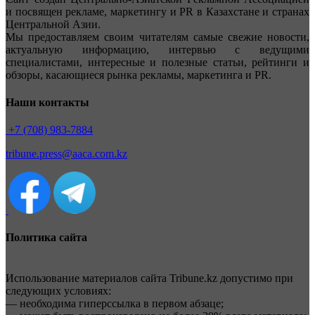
и посвящен рекламе, маркетингу и PR в Казахстане и странах
Центральной Азии.
Мы предоставляем своим читателям самые свежие новости,
актуальную информацию, интервью с ведущими
специалистами, интересные и полезные статьи, рейтинги и
обзоры, касающиеся рынка рекламы, маркетинга и PR.
Наши контакты
+7 (708) 983-7884
tribune.press@aaca.com.kz
Политика сайта
Использование материалов сайта Tribune.kz допустимо при
следующих условиях:
— необходима гиперссылка в первом абзаце;