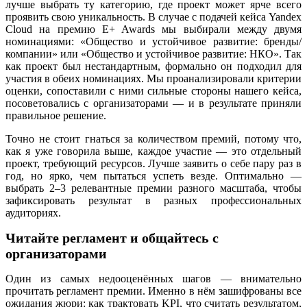
лучше выбрать ту категорию, где проект может ярче всего
проявить свою уникальность. В случае с подачей кейса Yandex
Cloud на премию E+ Awards мы выбирали между двумя
номинациями: «Общество и устойчивое развитие: бренды/
компании» или «Общество и устойчивое развитие: НКО». Так
как проект был нестандартным, формально он подходил для
участия в обеих номинациях. Мы проанализировали критерии
оценки, сопоставили с ними сильные стороны нашего кейса,
посоветовались с организаторами — и в результате приняли
правильное
решение.
Точно не стоит гнаться за количеством премий, потому что,
как я уже говорила выше, каждое участие — это отдельный
проект, требующий ресурсов. Лучше заявить о себе пару раз в
год, но ярко, чем пытаться успеть везде. Оптимально —
выбрать 2–3 релевантные премии разного масштаба, чтобы
зафиксировать результат в разных профессиональных
аудиториях.
Читайте регламент и общайтесь с
организаторами
Один из самых недооценённых шагов — внимательно
прочитать регламент премии. Именно в нём зашифрованы все
ожидания жюри: как трактовать KPI, что считать результатом,