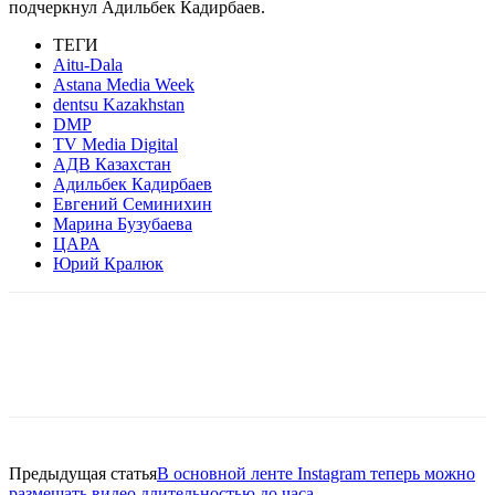
подчеркнул Адильбек Кадирбаев.
ТЕГИ
Aitu-Dala
Astanа Media Week
dentsu Kazakhstan
DMP
TV Media Digital
АДВ Казахстан
Адильбек Кадирбаев
Евгений Семинихин
Марина Бузубаева
ЦАРА
Юрий Кралюк
Facebook
WhatsApp
Telegram
Предыдущая статья
В основной ленте Instagram теперь можно
размещать видео длительностью до часа