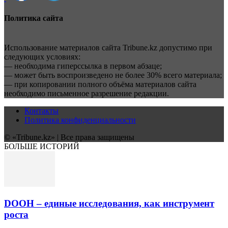
Политика сайта
Использование материалов сайта Tribune.kz допустимо при
следующих условиях:
— необходима гиперссылка в первом абзаце;
— может быть воспроизведено не более 30% всего материала;
— при копировании полного объёма материалов сайта
необходимо письменное разрешение редакции.
Контакты
Политика конфиденциальности
© «Tribune.kz» | Все права защищены
БОЛЬШЕ ИСТОРИЙ
DOOH – единые исследования, как инструмент
роста