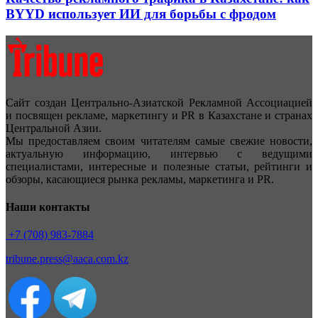
BYYD использует ИИ для борьбы с фродом
Сайт создан Центрально-Азиатской Рекламной Ассоциацией
и посвящен рекламе, маркетингу и PR в Казахстане и странах
Центральной Азии.
Мы предоставляем своим читателям самые свежие новости,
актуальную информацию, интервью с ведущими
специалистами, интересные и полезные статьи, рейтинги и
обзоры, касающиеся рынка рекламы, маркетинга и PR.
Наши контакты
+7 (708) 983-7884
tribune.press@aaca.com.kz