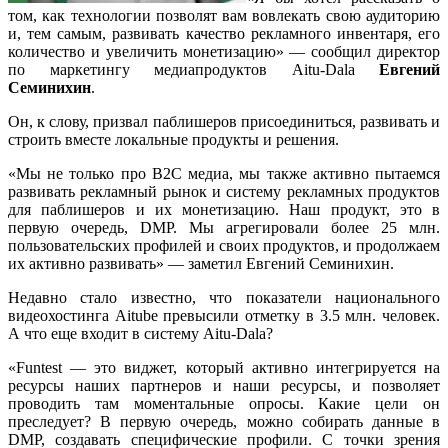
том, как технологии позволят вам вовлекать свою аудиторию
и, тем самым, развивать качество рекламного инвентаря, его
количество и увеличить монетизацию» — сообщил директор
по маркетингу медиапродуктов Aitu-Dala
Евгений
Семинихин
.
Он, к слову, призвал паблишеров присоединиться, развивать и
строить вместе локальные продукты и решения.
«Мы не только про B2C медиа, мы также активно пытаемся
развивать рекламный рынок и систему рекламных продуктов
для паблишеров и их монетизацию. Наш продукт, это в
первую очередь, DMP. Мы агрегировали более 25 млн.
пользовательских профилей и своих продуктов, и продолжаем
их активно развивать» — заметил Евгений Семинихин.
Недавно стало известно, что показатели национального
видеохостинга Aitube превысили отметку в 3.5 млн. человек.
А что еще входит в систему Aitu-Dala?
«Funtest — это виджет, который активно интегрируется на
ресурсы наших партнеров и наши ресурсы, и позволяет
проводить там моментальные опросы. Какие цели он
преследует? В первую очередь, можно собирать данные в
DMP, создавать специфические профили. С точки зрения