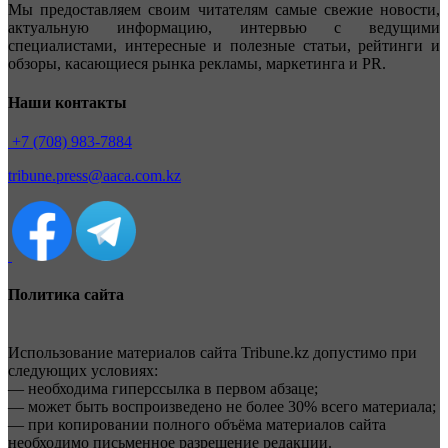
Мы предоставляем своим читателям самые свежие новости,
актуальную информацию, интервью с ведущими
специалистами, интересные и полезные статьи, рейтинги и
обзоры, касающиеся рынка рекламы, маркетинга и PR.
Наши контакты
+7 (708) 983-7884
tribune.press@aaca.com.kz
Политика сайта
Использование материалов сайта Tribune.kz допустимо при
следующих условиях:
— необходима гиперссылка в первом абзаце;
— может быть воспроизведено не более 30% всего материала;
— при копировании полного объёма материалов сайта
необходимо письменное разрешение редакции.