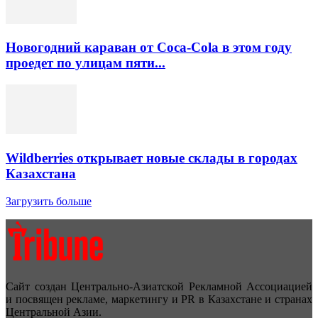
Новогодний караван от Coca-Cola в этом году
проедет по улицам пяти...
Wildberries открывает новые склады в городах
Казахстана
Загрузить больше
Сайт создан Центрально-Азиатской Рекламной Ассоциацией
и посвящен рекламе, маркетингу и PR в Казахстане и странах
Центральной Азии.