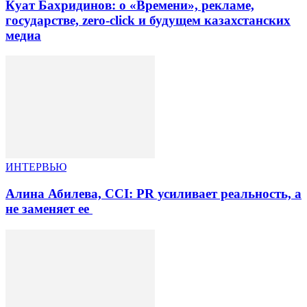
Куат Бахридинов: о «Времени», рекламе,
государстве, zero-click и будущем казахстанских
медиа
ИНТЕРВЬЮ
Алина Абилева, CCI: PR усиливает реальность, а
не заменяет ее