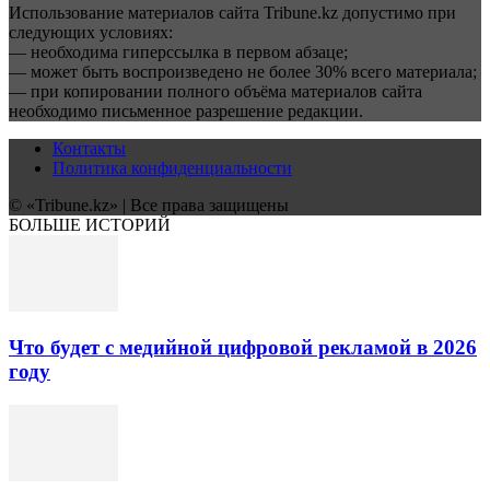
Использование материалов сайта Tribune.kz допустимо при
следующих условиях:
— необходима гиперссылка в первом абзаце;
— может быть воспроизведено не более 30% всего материала;
— при копировании полного объёма материалов сайта
необходимо письменное разрешение редакции.
Контакты
Политика конфиденциальности
© «Tribune.kz» | Все права защищены
БОЛЬШЕ ИСТОРИЙ
Что будет с медийной цифровой рекламой в 2026
году