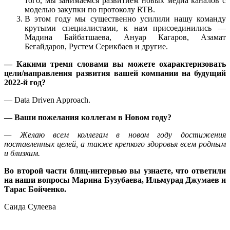
того, мы занимаемся развитием новых медиа каналов с
моделью закупки по протоколу RTB.
В этом году мы существенно усилили нашу команду
крутыми специалистами, к нам присоединились —
Мадина Байбатшаева, Ануар Кагаров, Азамат
Бегайдаров, Рустем Серикбаев и другие.
—
Какими тремя словами вы можете охарактеризовать
цели/направления развития вашей компании на будущий
2022-й год?
— Data Driven Approach.
— Ваши пожелания коллегам в Новом году
?
—
Желаю всем коллегам в новом году достижения
поставленных целей, а также крепкого здоровья всем родным
и близким.
Во второй части блиц-интервью вы узнаете, что ответили
на наши вопросы Марина Бузубаева, Ильмурад Джумаев и
Тарас Бойченко.
Саида Сулеева