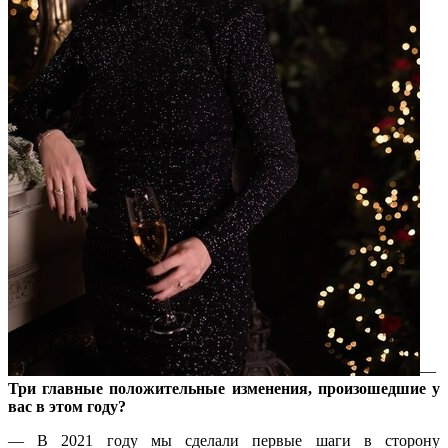
—
Три
главные
по
ложительные
изменения, произош
едшие
у
вас в
этом
год
у?
— В 2021 году мы сделали первые шаги в сторону