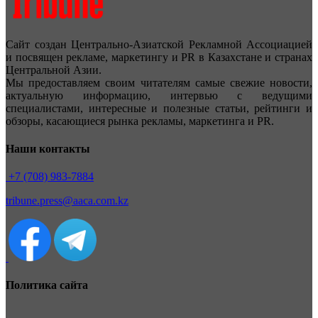
Сайт создан Центрально-Азиатской Рекламной Ассоциацией
и посвящен рекламе, маркетингу и PR в Казахстане и странах
Центральной Азии.
Мы предоставляем своим читателям самые свежие новости,
актуальную информацию, интервью с ведущими
специалистами, интересные и полезные статьи, рейтинги и
обзоры, касающиеся рынка рекламы, маркетинга и PR.
Наши контакты
+7 (708) 983-7884
tribune.press@aaca.com.kz
Политика сайта