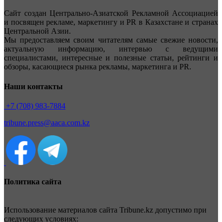
Сайт создан Центрально-Азиатской Рекламной Ассоциацией
и посвящен рекламе, маркетингу и PR в Казахстане и странах
Центральной Азии.
Мы предоставляем своим читателям самые свежие новости,
актуальную информацию, интервью с ведущими
специалистами, интересные и полезные статьи, рейтинги и
обзоры, касающиеся рынка рекламы, маркетинга и PR.
Наши контакты
+7 (708) 983-7884
tribune.press@aaca.com.kz
Политика сайта
Использование материалов сайта Tribune.kz допустимо при
следующих условиях: