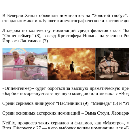
В Беверли-Хиллз объявили номинантов на “Золотой глобус”
стендап-комик» и «Лучшее кинематографическое и кассовое д
Лидером по количеству номинаций среди фильмов стала “Ба
“Оппенгеймер” (8), взгляд Кристофера Нолана на ученого Р
Йоргоса Лантимоса (7).
«Оппенгеймер» будет бороться за высшую драматическую пр
«Барби» посоревнуется за лучшую комедию или мюзикл с «Во
Среди сериалов лидируют “Наследники (9), “Медведь” (5) и “У
Среди основных актерских номинаций – Эмма Стоун, Леонард
Netflix, продюсер таких сериалов и фильмов, как «Маэстро»
Bros. Discovery с 27 — в его выборку вошли номинации. для «