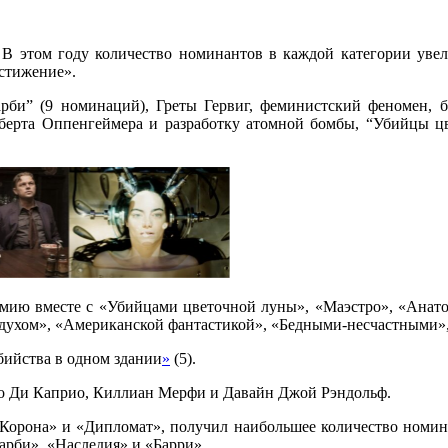
. В этом году количество номинантов в каждой категории уве
остижение».
рби” (9 номинаций), Греты Гервиг, феминистский феномен, б
оберта Оппенгеймера и разработку атомной бомбы, “Убийцы ц
емию вместе с «Убийцами цветочной луны», «Маэстро», «Анат
здухом», «Американской фантастикой», «Бедными-несчастными»
бийства в одном здании
»
(5).
о Ди Каприо, Киллиан Мерфи и Давайн Джой Рэндольф.
, «Корона» и «Дипломат», получил наибольшее количество номин
Барби», «Наследия» и «Барри».