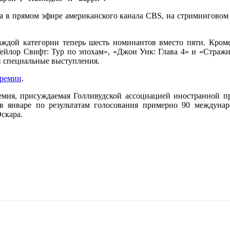
ода в прямом эфире американского канала CBS, на стримингово
аждой категории теперь шесть номинантов вместо пяти. Кроме
ейлор Свифт: Тур по эпохам», «Джон Уик: Глава 4» и «Стражи 
и специальные выступления.
премии
.
мия, присуждаемая Голливудской ассоциацией иностранной пр
 в январе по результатам голосования примерно 90 междуна
скара.