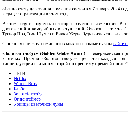
81-я по счету церемония вручения состоится 7 января 2024 г
ведущего трансляции в этом году.
В этом году в шоу есть некоторые заметные изменения. В к
достижений и комедийных выступлений. Это означает, что «Т
Тревор Ноа, Эми Шумер и Рикки Жерве будут отмечены за сво
С полным списком номинантов можно ознакомиться на
сайте 
«Золотой глобус» (Golden Globe Award)
— американская пре
картинах. Премия «Золотой глобус» вручается каждый год
киноиндустрии считается второй по престижу премией после О
ТЕГИ
Netflix
Warner Bros
Барби
Золотой глобус
Оппенгеймер
Убийцы цветочной луны