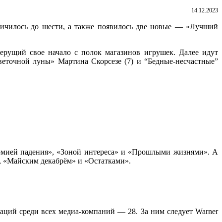
14.12.2023
личилось до шести, а также появилось две новые — «Лучший
ерущий свое начало с полок магазинов игрушек. Далее идут
веточной луны» Мартина Скорсезе (7) и “Бедные-несчастные”
омией падения», «Зоной интереса» и «Прошлыми жизнями». А
, «Майским декабрём» и «Остатками».
аций среди всех медиа-компаний — 28. За ним следует Warner