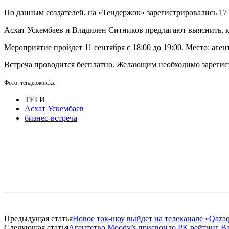
По данным создателей, на «Тендержок» зарегистрировались 17
Асхат Ускембаев и Владилен Ситников предлагают выяснить, ка
Мероприятие пройдет 11 сентября с 18:00 до 19:00. Место: агент
Встреча проводится бесплатно. Желающим необходимо зарегис
Фото: тендержок.kz
ТЕГИ
Асхат Ускембаев
бизнес-встреча
Facebook
WhatsApp
Telegram
Предыдущая статья
Новое ток-шоу выйдет на телеканале «Qazaq
Следующая статья
Агентство Moody’s присвоило РК рейтинг B