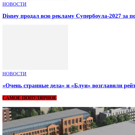
НОВОСТИ
Disney продал всю рекламу Супербоула-2027 за п
НОВОСТИ
«Очень странные дела» и «Блуи» возглавили рей
САМОЕ ПОПУЛЯРНОЕ