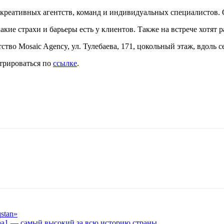
 креативных агентств, команд и индивидуальных специалистов. О
кие страхи и барьеры есть у клиентов. Также на встрече хотят р
ство Mosaic Agency, ул. Тулебаева, 171​, цокольный этаж, вдоль 
трироваться по
ссылке
.
stan»
aa1 — самый высокий за всю историю страны