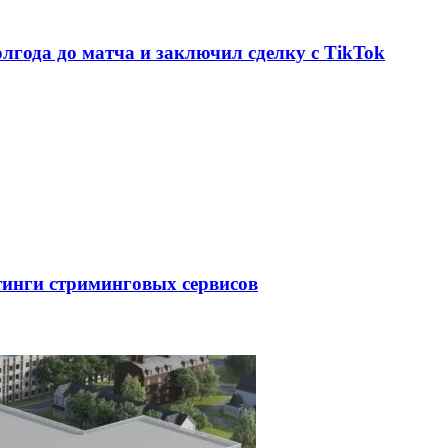
олгода до матча и заключил сделку с TikTok
тинги стриминговых сервисов