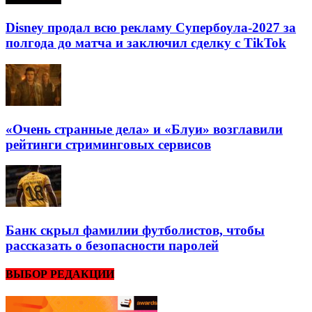
Disney продал всю рекламу Супербоула-2027 за
полгода до матча и заключил сделку с TikTok
«Очень странные дела» и «Блуи» возглавили
рейтинги стриминговых сервисов
Банк скрыл фамилии футболистов, чтобы
рассказать о безопасности паролей
ВЫБОР РЕДАКЦИИ