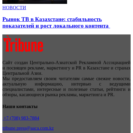
НОВОСТИ
Рынок ТВ в Казахстане: стабильность
показателей и рост локального контента
Сайт создан Центрально-Азиатской Рекламной Ассоциацией
и посвящен рекламе, маркетингу и PR в Казахстане и странах
Центральной Азии.
Мы предоставляем своим читателям самые свежие новости,
актуальную информацию, интервью с ведущими
специалистами, интересные и полезные статьи, рейтинги и
обзоры, касающиеся рынка рекламы, маркетинга и PR.
Наши контакты
+7 (708) 983-7884
tribune.press@aaca.com.kz