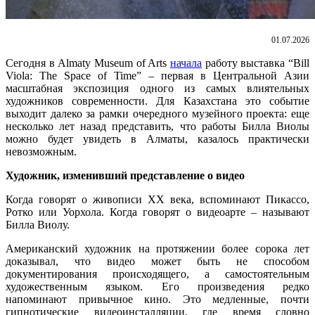
01.07.2026
Сегодня в Almaty Museum of Arts
начала
работу выставка “Bill
Viola: The Space of Time” – первая в Центральной Азии
масштабная экспозиция одного из самых влиятельных
художников современности. Для Казахстана это событие
выходит далеко за рамки очередного музейного проекта: еще
несколько лет назад представить, что работы Билла Виолы
можно будет увидеть в Алматы, казалось практически
невозможным.
Художник, изменивший представление о видео
Когда говорят о живописи XX века, вспоминают Пикассо,
Ротко или Уорхола. Когда говорят о видеоарте – называют
Билла Виолу.
Американский художник на протяжении более сорока лет
доказывал, что видео может быть не способом
документирования происходящего, а самостоятельным
художественным языком. Его произведения редко
напоминают привычное кино. Это медленные, почти
гипнотические видеоинсталляции, где время словно