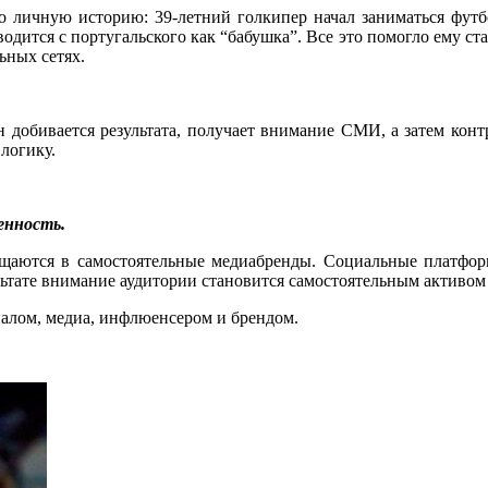
го личную историю: 39-летний голкипер начал заниматься футб
одится с португальского как “бабушка”. Все это помогло ему ст
ьных сетях.
 добивается результата, получает внимание СМИ, а затем контра
логику.
енность.
ащаются в самостоятельные медиабренды. Социальные платфор
тате внимание аудитории становится самостоятельным активом
налом, медиа, инфлюенсером и брендом.