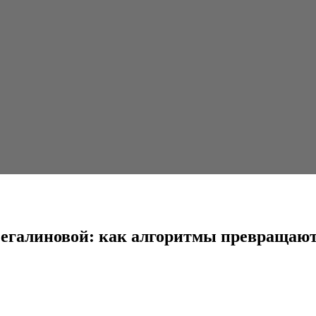
к алгоритмы превращают спортсменов в глобальных...
галиновой: как алгоритмы превращают 