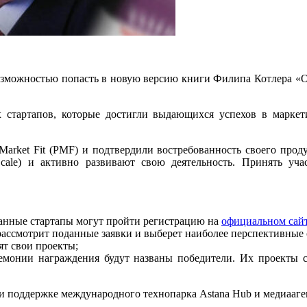
 возможностью попасть в новую версию книги Филипа Котлера «
 стартапов, которые достигли выдающихся успехов в маркет
 Market Fit (PMF) и подтвердили востребованность своего про
Scale) и активно развивают свою деятельность. Принять уч
ованные стартапы могут пройти регистрацию на
официальном сай
 рассмотрит поданные заявки и выберет наиболее перспективные 
ят свои проекты;
церемонии награждения будут названы победители. Их проект
оддержке международного технопарка Astana Hub и медиааге