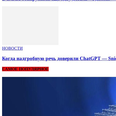
НОВОСТИ
Когда надгробную речь доверили ChatGPT — Snic
САМОЕ ПОПУЛЯРНОЕ