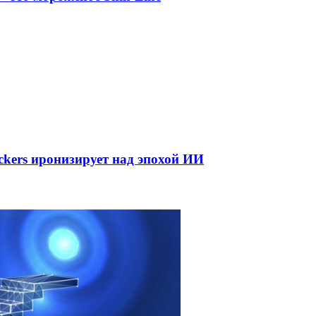
kers иронизирует над эпохой ИИ