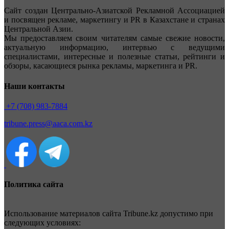
Сайт создан Центрально-Азиатской Рекламной Ассоциацией
и посвящен рекламе, маркетингу и PR в Казахстане и странах
Центральной Азии.
Мы предоставляем своим читателям самые свежие новости,
актуальную информацию, интервью с ведущими
специалистами, интересные и полезные статьи, рейтинги и
обзоры, касающиеся рынка рекламы, маркетинга и PR.
Наши контакты
+7 (708) 983-7884
tribune.press@aaca.com.kz
Политика сайта
Использование материалов сайта Tribune.kz допустимо при
следующих условиях: