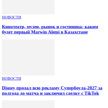
НОВОСТИ
Кинотеатр, музеи, рынок и гостиница: каким
будет первый Marwin Alemi в Казахстане
НОВОСТИ
Disney продал всю рекламу Супербоула-2027 за
полгода до матча и заключил сделку с TikTok