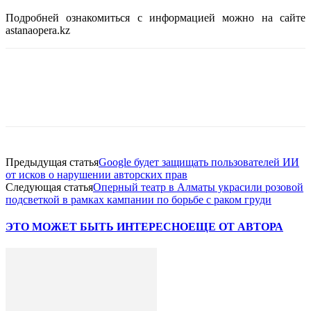
Подробней ознакомиться с информацией можно на сайте
astanaopera.kz
Facebook
WhatsApp
Telegram
Предыдущая статья
Google будет защищать пользователей ИИ
от исков о нарушении авторских прав
Следующая статья
Оперный театр в Алматы украсили розовой
подсветкой в рамках кампании по борьбе с раком груди
ЭТО МОЖЕТ БЫТЬ ИНТЕРЕСНО
ЕЩЕ ОТ АВТОРА