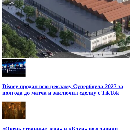
Disney продал всю рекламу Супербоула-2027 за
полгода до матча и заключил сделку с TikTok
«Очень странные дела» и «Блуи» возглавили