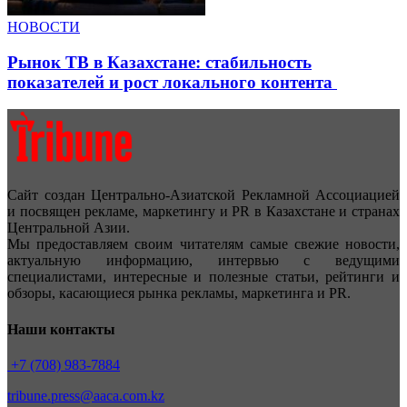
НОВОСТИ
Рынок ТВ в Казахстане: стабильность
показателей и рост локального контента
Сайт создан Центрально-Азиатской Рекламной Ассоциацией
и посвящен рекламе, маркетингу и PR в Казахстане и странах
Центральной Азии.
Мы предоставляем своим читателям самые свежие новости,
актуальную информацию, интервью с ведущими
специалистами, интересные и полезные статьи, рейтинги и
обзоры, касающиеся рынка рекламы, маркетинга и PR.
Наши контакты
+7 (708) 983-7884
tribune.press@aaca.com.kz