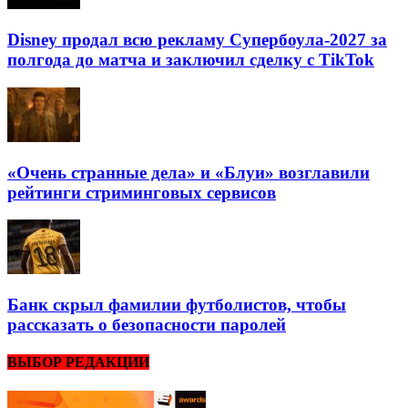
Disney продал всю рекламу Супербоула-2027 за
полгода до матча и заключил сделку с TikTok
«Очень странные дела» и «Блуи» возглавили
рейтинги стриминговых сервисов
Банк скрыл фамилии футболистов, чтобы
рассказать о безопасности паролей
ВЫБОР РЕДАКЦИИ