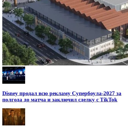
Disney продал всю рекламу Супербоула-2027 за
полгода до матча и заключил сделку с TikTok