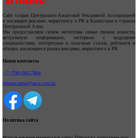
Сайт создан Центрально-Азиатской Рекламной Ассоциацией
и посвящен рекламе, маркетингу и PR в Казахстане и странах
Центральной Азии.
Мы предоставляем своим читателям самые свежие новости,
актуальную информацию, интервью с ведущими
специалистами, интересные и полезные статьи, рейтинги и
обзоры, касающиеся рынка рекламы, маркетинга и PR.
Наши контакты
+7 (708) 983-7884
tribune.press@aaca.com.kz
Политика сайта
Использование материалов сайта Tribune.kz допустимо при