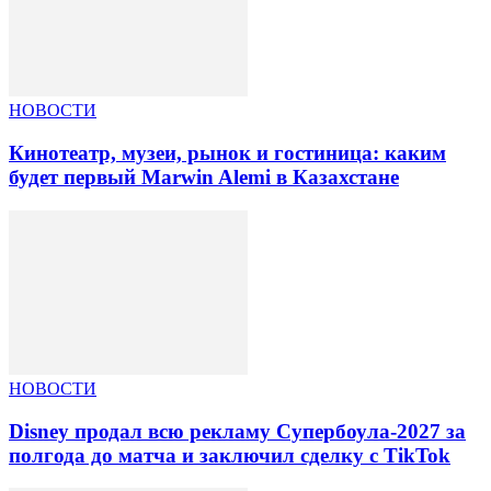
НОВОСТИ
Кинотеатр, музеи, рынок и гостиница: каким
будет первый Marwin Alemi в Казахстане
НОВОСТИ
Disney продал всю рекламу Супербоула-2027 за
полгода до матча и заключил сделку с TikTok