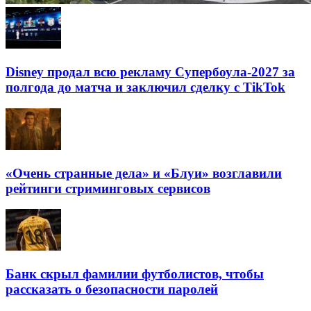
Disney продал всю рекламу Супербоула-2027 за
полгода до матча и заключил сделку с TikTok
«Очень странные дела» и «Блуи» возглавили
рейтинги стриминговых сервисов
Банк скрыл фамилии футболистов, чтобы
рассказать о безопасности паролей