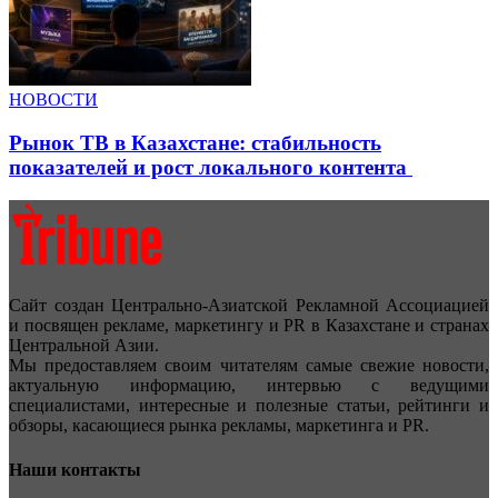
НОВОСТИ
Рынок ТВ в Казахстане: стабильность
показателей и рост локального контента
Сайт создан Центрально-Азиатской Рекламной Ассоциацией
и посвящен рекламе, маркетингу и PR в Казахстане и странах
Центральной Азии.
Мы предоставляем своим читателям самые свежие новости,
актуальную информацию, интервью с ведущими
специалистами, интересные и полезные статьи, рейтинги и
обзоры, касающиеся рынка рекламы, маркетинга и PR.
Наши контакты