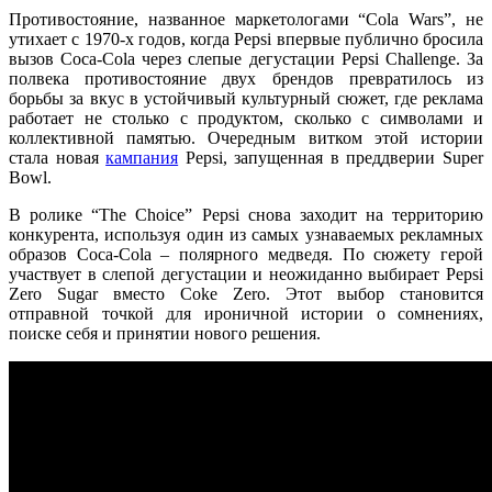
Противостояние, названное маркетологами “Cola Wars”, не
утихает с 1970-х годов, когда Pepsi впервые публично бросила
вызов Coca-Cola через слепые дегустации Pepsi Challenge. За
полвека противостояние двух брендов превратилось из
борьбы за вкус в устойчивый культурный сюжет, где реклама
работает не столько с продуктом, сколько с символами и
коллективной памятью. Очередным витком этой истории
стала новая
кампания
Pepsi, запущенная в преддверии Super
Bowl.
В ролике “The Choice” Pepsi снова заходит на территорию
конкурента, используя один из самых узнаваемых рекламных
образов Coca-Cola – полярного медведя. По сюжету герой
участвует в слепой дегустации и неожиданно выбирает Pepsi
Zero Sugar вместо Coke Zero. Этот выбор становится
отправной точкой для ироничной истории о сомнениях,
поиске себя и принятии нового решения.