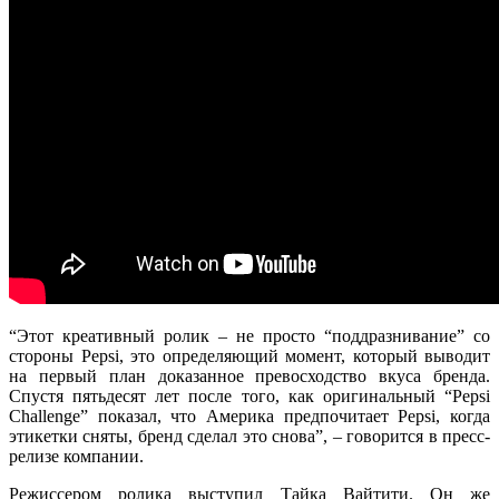
“
Этот креативный ролик – не просто “поддразнивание” со
стороны Pepsi, это определяющий момент, который выводит
на первый план доказанное превосходство вкуса бренда.
Спустя пятьдесят лет после того, как оригинальный “Pepsi
Challenge” показал, что Америка предпочитает Pepsi, когда
этикетки сняты, бренд сделал это снова”, – говорится в пресс-
релизе компании.
Режиссером ролика выступил Тайка Вайтити. Он же