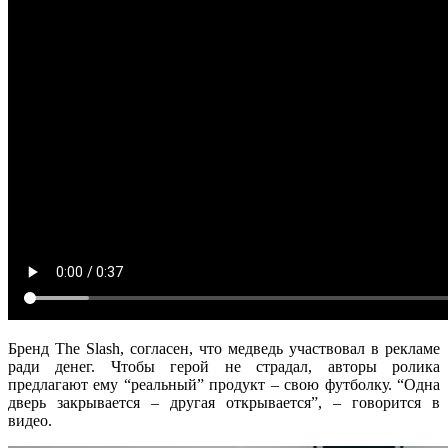
Бренд The Slash, согласен, что медведь участвовал в рекламе
ради денег. Чтобы герой не страдал, авторы ролика
предлагают ему “реальный” продукт – свою футболку. “Одна
дверь закрывается – другая открывается”, – говорится в
видео.