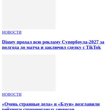
НОВОСТИ
Disney продал всю рекламу Супербоула-2027 за
полгода до матча и заключил сделку с TikTok
НОВОСТИ
«Очень странные дела» и «Блуи» возглавили
рейтинги стриминговых сервисов