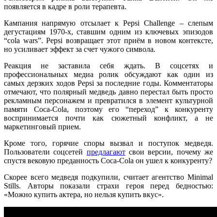
появляется в кадре в роли терапевта.
Кампания напрямую отсылает к Pepsi Challenge – слепым
дегустациям 1970-х, ставшим одним из ключевых эпизодов
“cola wars”. Pepsi возвращает этот приём в новом контексте,
но усиливает эффект за счет чужого символа.
Реакция не заставила себя ждать. В соцсетях и
профессиональных медиа ролик обсуждают как один из
самых дерзких ходов Pepsi за последние годы. Комментаторы
отмечают, что полярный медведь давно перестал быть просто
рекламным персонажем и превратился в элемент культурной
памяти Coca-Cola, поэтому его “переход” к конкуренту
воспринимается почти как сюжетный конфликт, а не
маркетинговый прием.
Кроме того, горячие споры вызвал и поступок медведя.
Пользователи соцсетей
предлагают
свои версии, п
очему же
спустя вековую преданность Coca-Cola он ушел к конкуренту?
Скорее всего медведя подкупили, считает агентство Minimal
Stills. Авторы показали страхи героя перед бедностью:
«Можно купить актера, но нельзя купить вкус».