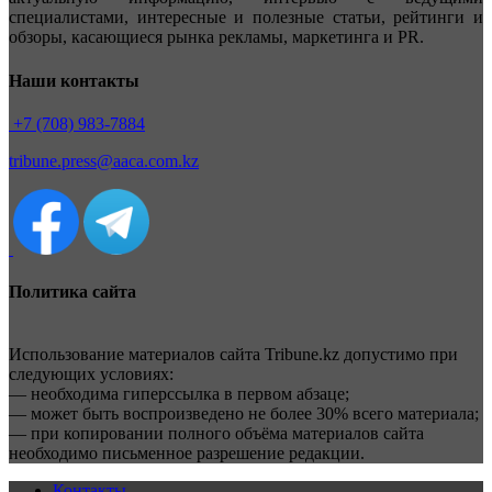
специалистами, интересные и полезные статьи, рейтинги и
обзоры, касающиеся рынка рекламы, маркетинга и PR.
Наши контакты
+7 (708) 983-7884
tribune.press@aaca.com.kz
Политика сайта
Использование материалов сайта Tribune.kz допустимо при
следующих условиях:
— необходима гиперссылка в первом абзаце;
— может быть воспроизведено не более 30% всего материала;
— при копировании полного объёма материалов сайта
необходимо письменное разрешение редакции.
Контакты