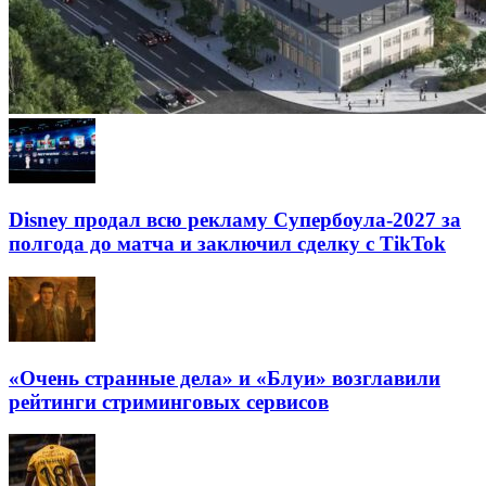
Disney продал всю рекламу Супербоула-2027 за
полгода до матча и заключил сделку с TikTok
«Очень странные дела» и «Блуи» возглавили
рейтинги стриминговых сервисов