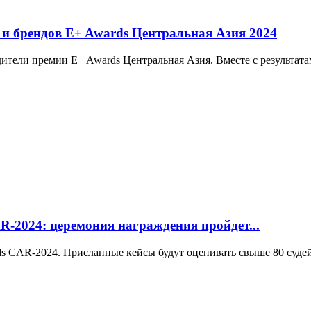
и брендов E+ Awards Центральная Азия 2024
едители премии E+ Awards Центральная Азия. Вместе с результа
-2024: церемония награждения пройдет...
ds СAR-2024. Присланные кейсы будут оценивать свыше 80 судей