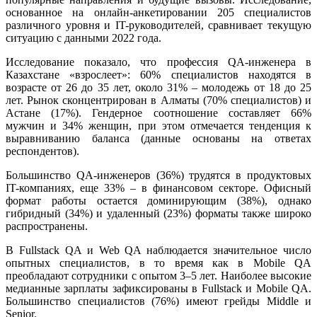
основанное на онлайн-анкетировании 205 специалистов
различного уровня и IT-руководителей, сравнивает текущую
ситуацию с данными 2022 года.
Исследование показало, что профессия QA-инженера в
Казахстане «взрослеет»: 60% специалистов находятся в
возрасте от 26 до 35 лет, около 31% – молодежь от 18 до 25
лет. Рынок сконцентрирован в Алматы (70% специалистов) и
Астане (17%). Гендерное соотношение составляет 66%
мужчин и 34% женщин, при этом отмечается тенденция к
выравниванию баланса (данные основаны на ответах
респондентов).
Большинство QA-инженеров (36%) трудятся в продуктовых
IT-компаниях, еще 33% – в финансовом секторе. Офисный
формат работы остается доминирующим (38%), однако
гибридный (34%) и удаленный (23%) форматы также широко
распространены.
В Fullstack QA и Web QA наблюдается значительное число
опытных специалистов, в то время как в Mobile QA
преобладают сотрудники с опытом 3–5 лет. Наиболее высокие
медианные зарплаты зафиксированы в Fullstack и Mobile QA.
Большинство специалистов (76%) имеют грейды Middle и
Senior.