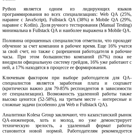
Python является одним из лидирующих языков
программирования во всех специализациях: Web QA (25%,
наравне с JavaScript), Fullstack QA (38%) и Mobile QA (29%,
наравне с Kotlin). Доля ручного тестирования (Manual Testing)
минимальна в Fullstack QA и наиболее выражена в Mobile QA.
Половина опрошенных специалистов отметили, что проходят
обучение за счет компании в рабочее время. Еще 16% учатся
за свой счет, но также с разрешения работодателя в рабочие
часы. При этом большинство компаний (67%) пока не
внедрили официальную систему грейдов, 16% уже работают с
ней, а 17% находятся в процессе ее формирования.
Ключевым фактором при выборе работодателя для QA-
специалистов является заработная плата и соцпакет
(критически важно для 79-85% респондентов в зависимости
от специализации). Возможность удаленной работы также
высоко ценится (52-58%), на третьем месте – интересные и
сложные задачи (особенно для Web и Fullstack QA).
Аналитики Kolesa Group заключают, что казахстанский рынок
QA-инженеров, хоть и молод, но уже демонстрирует
техническую зрелость, а удаленный формат работы
становится новой нормой. Работодателям рекомендуется