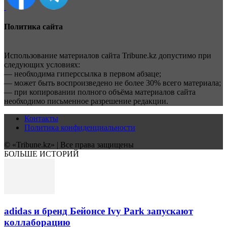
Политика сайта
Использование материалов сайта Tribune.kz допустимо при
следующих условиях:
— необходима гиперссылка в первом абзаце;
— может быть воспроизведено не более 30% всего материала;
— при копировании полного объёма материалов сайта
необходимо письменное разрешение редакции.
Контакты
Политика конфиденциальности
© «Tribune.kz» | Все права защищены
БОЛЬШЕ ИСТОРИЙ
adidas и бренд Бейонсе Ivy Park запускают
коллаборацию