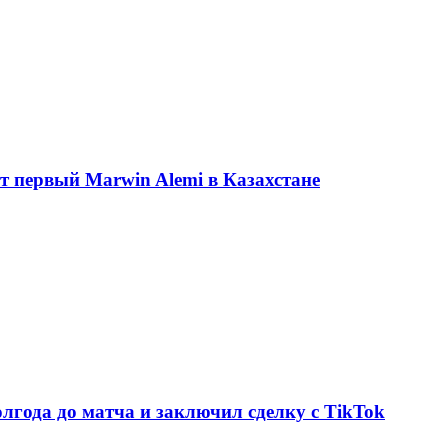
ет первый Marwin Alemi в Казахстане
олгода до матча и заключил сделку с TikTok