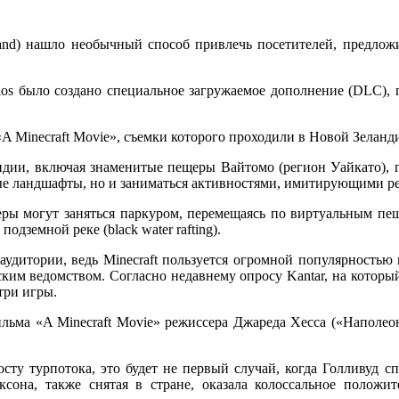
land) нашло необычный способ привлечь посетителей, предлож
udios было создано специальное загружаемое дополнение (DLC),
«A Minecraft Movie», съемки которого проходили в Новой Зеланд
ндии, включая знаменитые пещеры Вайтомо (регион Уайкато), г
ные ландшафты, но и заниматься активностями, имитирующими р
ры могут заняться паркуром, перемещаясь по виртуальным пеще
дземной реке (black water rafting).
удитории, ведь Minecraft пользуется огромной популярностью в
им ведомством. Согласно недавнему опросу Kantar, на который 
три игры.
ильма «A Minecraft Movie» режиссера Джареда Хесса («Напол
сту турпотока, это будет не первый случай, когда Голливуд с
сона, также снятая в стране, оказала колоссальное положи