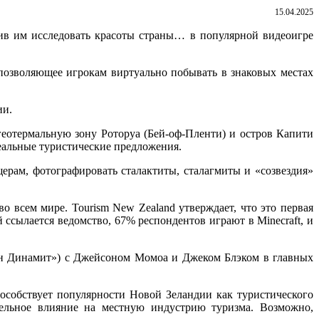
15.04.2025
ив им исследовать красоты страны… в популярной видеоигре
 позволяющее игрокам виртуально побывать в знаковых местах
ии.
еотермальную зону Роторуа (Бей-оф-Пленти) и остров Капити
еальные туристические предложения.
рам, фотографировать сталактиты, сталагмиты и «созвездия»
о всем мире. Tourism New Zealand утверждает, что это первая
ссылается ведомство, 67% респондентов играют в Minecraft, и
еон Динамит») с Джейсоном Момоа и Джеком Блэком в главных
пособствует популярности Новой Зеландии как туристического
тельное влияние на местную индустрию туризма. Возможно,