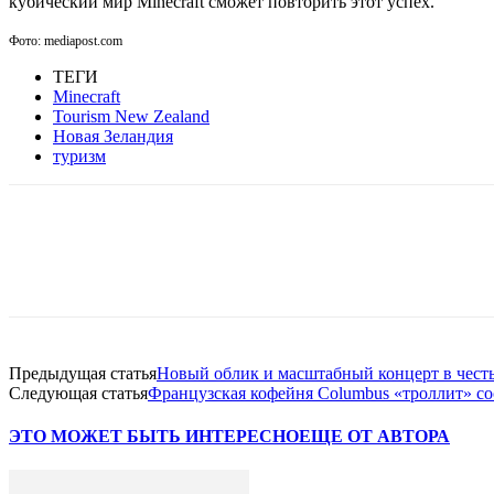
кубический мир Minecraft сможет повторить этот успех.
Фото: mediapost.com
ТЕГИ
Minecraft
Tourism New Zealand
Новая Зеландия
туризм
Facebook
WhatsApp
Telegram
Предыдущая статья
Новый облик и масштабный концерт в чест
Следующая статья
Французская кофейня Columbus «троллит» сос
ЭТО МОЖЕТ БЫТЬ ИНТЕРЕСНО
ЕЩЕ ОТ АВТОРА