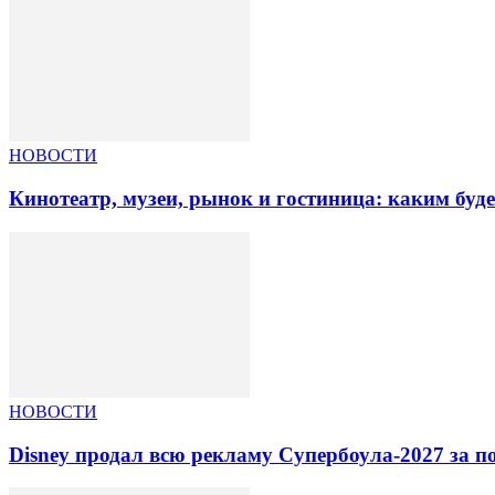
НОВОСТИ
Кинотеатр, музеи, рынок и гостиница: каким буд
НОВОСТИ
Disney продал всю рекламу Супербоула-2027 за п