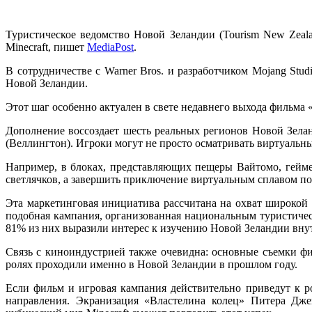
Туристическое ведомство Новой Зеландии (Tourism New Zea
Minecraft, пишет
MediaPost
.
В сотрудничестве с Warner Bros. и разработчиком Mojang St
Новой Зеландии.
Этот шаг особенно актуален в свете недавнего выхода фильма 
Дополнение воссоздает шесть реальных регионов Новой Зела
(Веллингтон). Игроки могут не просто осматривать виртуаль
Например, в блоках, представляющих пещеры Вайтомо, гейме
светлячков, а завершить приключение виртуальным сплавом по по
Эта маркетинговая инициатива рассчитана на охват широкой а
подобная кампания, организованная национальным туристическ
81% из них выразили интерес к изучению Новой Зеландии вну
Связь с киноиндустрией также очевидна: основные съемки ф
ролях проходили именно в Новой Зеландии в прошлом году.
Если фильм и игровая кампания действительно приведут к ро
направления. Экранизация «Властелина колец» Питера Джек