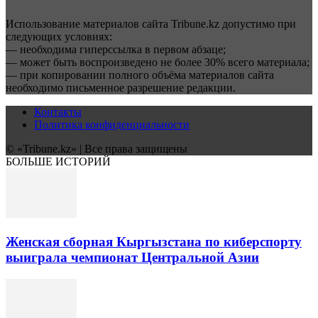
Использование материалов сайта Tribune.kz допустимо при
следующих условиях:
— необходима гиперссылка в первом абзаце;
— может быть воспроизведено не более 30% всего материала;
— при копировании полного объёма материалов сайта
необходимо письменное разрешение редакции.
Контакты
Политика конфиденциальности
© «Tribune.kz» | Все права защищены
БОЛЬШЕ ИСТОРИЙ
Женская сборная Кыргызстана по киберспорту
выиграла чемпионат Центральной Азии