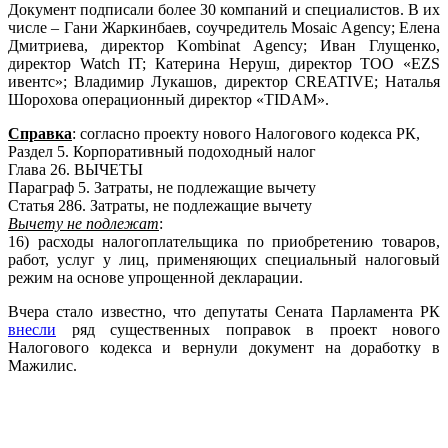
Документ подписали более 30 компаний и специалистов. В их
числе – Гани Жаркинбаев, соучредитель Mosaic Agency; Елена
Дмитриева, директор Kombinat Agency; Иван Глущенко,
директор Watch IT; Катерина Неруш, директор ТОО «EZS
ивентс»; Владимир Лукашов, директор CREATIVE; Наталья
Шорохова операционный директор «TIDAM».
Справка
: согласно проекту нового Налогового кодекса РК,
Раздел 5. Корпоративный подоходный налог
Глава 26. ВЫЧЕТЫ
Параграф 5. Затраты, не подлежащие вычету
Статья 286. Затраты, не подлежащие вычету
Вычету не подлежат
:
16) расходы налогоплательщика по приобретению товаров,
работ, услуг у лиц, применяющих специальный налоговый
режим на основе упрощенной декларации.
Вчера стало известно, что депутаты Сената Парламента РК
внесли
ряд существенных поправок в проект нового
Налогового кодекса и вернули документ на доработку в
Мажилис.