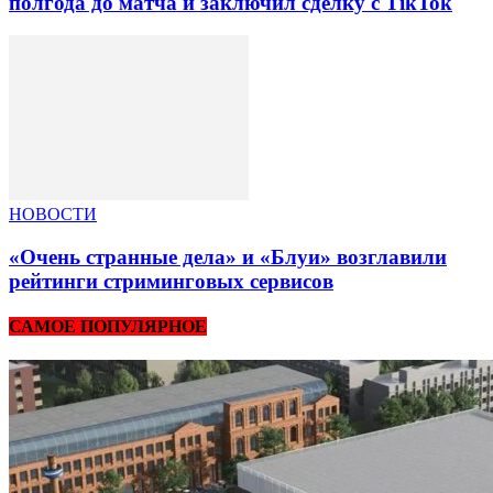
полгода до матча и заключил сделку с TikTok
НОВОСТИ
«Очень странные дела» и «Блуи» возглавили
рейтинги стриминговых сервисов
САМОЕ ПОПУЛЯРНОЕ