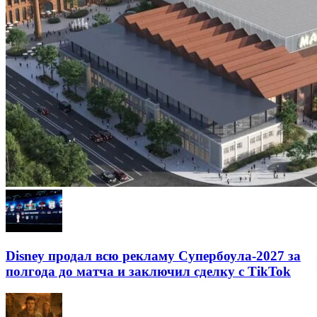
Disney продал всю рекламу Супербоула-2027 за
полгода до матча и заключил сделку с TikTok