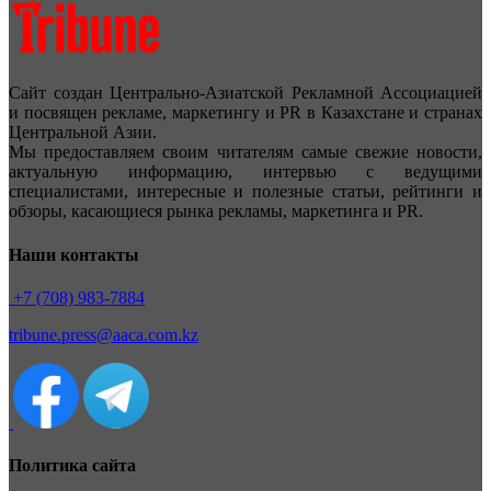
Сайт создан Центрально-Азиатской Рекламной Ассоциацией
и посвящен рекламе, маркетингу и PR в Казахстане и странах
Центральной Азии.
Мы предоставляем своим читателям самые свежие новости,
актуальную информацию, интервью с ведущими
специалистами, интересные и полезные статьи, рейтинги и
обзоры, касающиеся рынка рекламы, маркетинга и PR.
Наши контакты
+7 (708) 983-7884
tribune.press@aaca.com.kz
Политика сайта