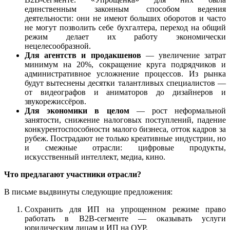
единственным законным способом ведения
деятельности: они не имеют больших оборотов и часто
не могут позволить себе бухгалтера, переход на общий
режим делает их работу экономически
нецелесообразной.
Для агентств и продакшенов
— увеличение затрат
минимум на 20%, сокращение круга подрядчиков и
административное усложнение процессов. Из рынка
будут вытеснены десятки талантливых специалистов —
от видеографов и аниматоров до дизайнеров и
звукорежиссёров.
Для экономики в целом
— рост неформальной
занятости, снижение налоговых поступлений, падение
конкурентоспособности малого бизнеса, отток кадров за
рубеж. Пострадают не только креативные индустрии, но
и смежные отрасли: цифровые продукты,
искусственный интеллект, медиа, кино.
Что предлагают участники отрасли?
В письме выдвинуты следующие предложения:
Сохранить для ИП на упрощенном режиме право
работать в B2B-сегменте — оказывать услуги
юридическим лицам и ИП на ОУР.