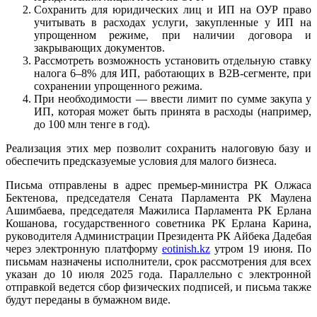
Сохранить для юридических лиц и ИП на ОУР право
учитывать в расходах услуги, закупленные у ИП на
упрощенном режиме, при наличии договора и
закрывающих документов.
Рассмотреть возможность установить отдельную ставку
налога 6–8% для ИП, работающих в B2B-сегменте, при
сохранении упрощенного режима.
При необходимости — ввести лимит по сумме закупа у
ИП, которая может быть принята в расходы (например,
до 100 млн тенге в год).
Реализация этих мер позволит сохранить налоговую базу и
обеспечить предсказуемые условия для малого бизнеса.
Письма отправлены в адрес премьер-министра РК Олжаса
Бектенова, председателя Сената Парламента РК Маулена
Ашимбаева, председателя Мажилиса Парламента РК Ерлана
Кошанова, государственного советника РК Ерлана Карина,
руководителя Администрации Президента РК Айбека Дадебая
через электронную платформу
eotinish.kz
утром 19 июня. По
письмам назначены исполнители, срок рассмотрения для всех
указан до 10 июля 2025 года. Параллельно с электронной
отправкой ведется сбор физических подписей, и письма также
будут переданы в бумажном виде.