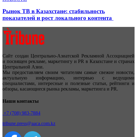
Рынок ТВ в Казахстане: стабильность
показателей и рост локального контента
Сайт создан Центрально-Азиатской Рекламной Ассоциацией
и посвящен рекламе, маркетингу и PR в Казахстане и странах
Центральной Азии.
Мы предоставляем своим читателям самые свежие новости,
актуальную информацию, интервью с ведущими
специалистами, интересные и полезные статьи, рейтинги и
обзоры, касающиеся рынка рекламы, маркетинга и PR.
Наши контакты
+7 (708) 983-7884
tribune.press@aaca.com.kz