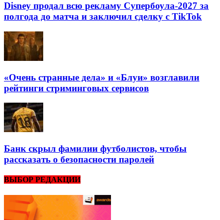
Disney продал всю рекламу Супербоула-2027 за
полгода до матча и заключил сделку с TikTok
«Очень странные дела» и «Блуи» возглавили
рейтинги стриминговых сервисов
Банк скрыл фамилии футболистов, чтобы
рассказать о безопасности паролей
ВЫБОР РЕДАКЦИИ