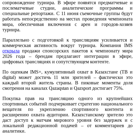
сопровождение турнира. В эфире появятся предматчевые и
послематчевые студии, аналитические программы и
специальные репортажи. С 11 июня съемочные группы будут
работать непосредственно на местах проведения чемпионата
мира, обеспечивая включения с арен и городов-хозяев
турнира.
Параллельно с подготовкой к трансляциям усиливается и
коммерческая активность вокруг турнира. Компания IMS
открыла
продажи спонсорских пакетов к чемпионату мира
2026 года – брендам предлагают интеграции в эфире,
цифровых трансляциях и сопутствующем контенте.
По оценкам IMS+, кумулятивный охват в Казахстане (ТВ и
digital) может достичь 11 млн зрителей – фактически это
каждый второй житель страны. В пиковые моменты доля
смотрения на каналах Qazaqstan и Qazsport достигает 75%.
Покупка прав на трансляцию одного из крупнейших
спортивных событий подчеркивает стратегию национального
вещателя по укреплению спортивного контента и
расширению охвата аудитории. Казахстанскому зрителю это
даст доступ к матчам мирового уровня без задержек и с
локальной редакционной подачей – от комментариев до
аналитики.