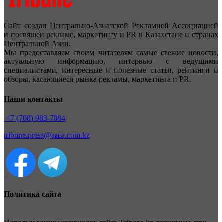
Сайт создан Центрально-Азиатской Рекламной Ассоциацией
и посвящен рекламе, маркетингу и PR в Казахстане и странах
Центральной Азии.
Мы предоставляем своим читателям самые свежие новости,
актуальную информацию, интервью с ведущими
специалистами, интересные и полезные статьи, рейтинги и
обзоры, касающиеся рынка рекламы, маркетинга и PR.
Наши контакты
+7 (708) 983-7884
tribune.press@aaca.com.kz
Политика сайта