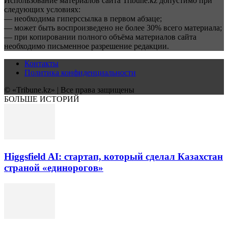
Использование материалов сайта Tribune.kz допустимо при
следующих условиях:
— необходима гиперссылка в первом абзаце;
— может быть воспроизведено не более 30% всего материала;
— при копировании полного объёма материалов сайта
необходимо письменное разрешение редакции.
Контакты
Политика конфиденциальности
© «Tribune.kz» | Все права защищены
БОЛЬШЕ ИСТОРИЙ
Higgsfield AI: стартап, который сделал Казахстан
страной «единорогов»