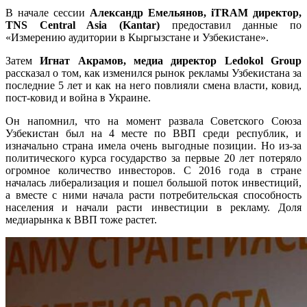
В начале сессии
Александр Емельянов, iTRAM директор,
TNS Central Asia (Kantar)
предоставил данные по
«Измерению аудитории в Кыргызстане и Узбекистане».
Затем
Игнат Акрамов, медиа директор Ledokol Group
рассказал о том, как изменился рынок рекламы Узбекистана за
последние 5 лет и как на него повлияли смена власти, ковид,
пост-ковид и война в Украине.
Он напомнил, что на момент развала Советского Союза
Узбекистан был на 4 месте по ВВП среди республик, и
изначально страна имела очень выгодные позиции. Но из-за
политического курса государство за первые 20 лет потеряло
огромное количество инвесторов. С 2016 года в стране
началась либерализация и пошел большой поток инвестиций,
а вместе с ними начала расти потребительская способность
населения и начали расти инвестиции в рекламу. Доля
медиарынка к ВВП тоже растет.