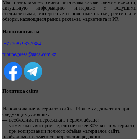
Мы предоставляем своим читателям самые свежие новости,
актуальную информацию, интервью с ведущими
специалистами, интересные и полезные статьи, рейтинги и
обзоры, касающиеся рынка рекламы, маркетинга и PR.
Наши контакты
+7 (708) 983-7884
tribune.press@aaca.com.kz
Политика сайта
Использование материалов сайта Tribune.kz допустимо при
следующих условиях:
— необходима гиперссылка в первом абзаце;
— может быть воспроизведено не более 30% всего материала;
— при копировании полного объёма материалов сайта
необходимо письменное разрешение редакции.