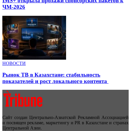
IMS+ открыла продажи спонсорских пакетов к
ЧМ-2026
НОВОСТИ
Рынок ТВ в Казахстане: стабильность
показателей и рост локального контента
Сайт создан Центрально-Азиатской Рекламной Ассоциацией
и посвящен рекламе, маркетингу и PR в Казахстане и странах
Центральной Азии.