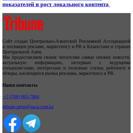
показателей и рост локального контента
Сайт создан Центрально-Азиатской Рекламной Ассоциацией
и посвящен рекламе, маркетингу и PR в Казахстане и странах
Центральной Азии.
Мы предоставляем своим читателям самые свежие новости,
актуальную информацию, интервью с ведущими
специалистами, интересные и полезные статьи, рейтинги и
обзоры, касающиеся рынка рекламы, маркетинга и PR.
Наши контакты
+7 (708) 983-7884
tribune.press@aaca.com.kz