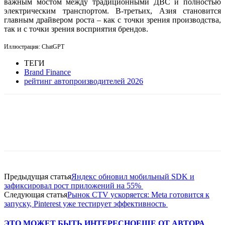
важным мостом между традиционными ДВС и полностью
электрическим транспортом. В-третьих, Азия становится
главным драйвером роста – как с точки зрения производства,
так и с точки зрения восприятия брендов.
Иллюстрация: ChatGPT
ТЕГИ
Brand Finance
рейтинг автопроизводителей 2026
Facebook
WhatsApp
Telegram
Предыдущая статья
Яндекс обновил мобильный SDK и
зафиксировал рост приложений на 55%
Следующая статья
Рынок CTV ускоряется: Meta готовится к
запуску, Pinterest уже тестирует эффективность
ЭТО МОЖЕТ БЫТЬ ИНТЕРЕСНО
ЕЩЕ ОТ АВТОРА