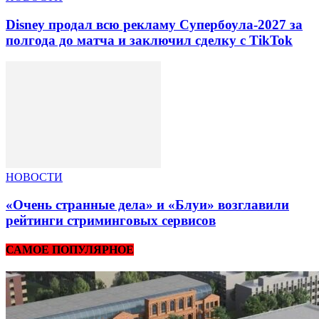
Disney продал всю рекламу Супербоула-2027 за
полгода до матча и заключил сделку с TikTok
НОВОСТИ
«Очень странные дела» и «Блуи» возглавили
рейтинги стриминговых сервисов
САМОЕ ПОПУЛЯРНОЕ