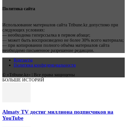
Политика сайта
Использование материалов сайта Tribune.kz допустимо при
следующих условиях:
— необходима гиперссылка в первом абзаце;
— может быть воспроизведено не более 30% всего материала;
— при копировании полного объёма материалов сайта
необходимо письменное разрешение редакции.
Контакты
Политика конфиденциальности
© «Tribune.kz» | Все права защищены
БОЛЬШЕ ИСТОРИЙ
Almaty TV достиг миллиона подписчиков на
YouTube