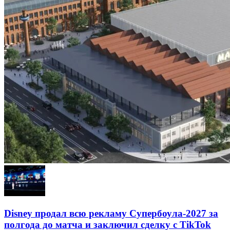
Disney продал всю рекламу Супербоула-2027 за
полгода до матча и заключил сделку с TikTok