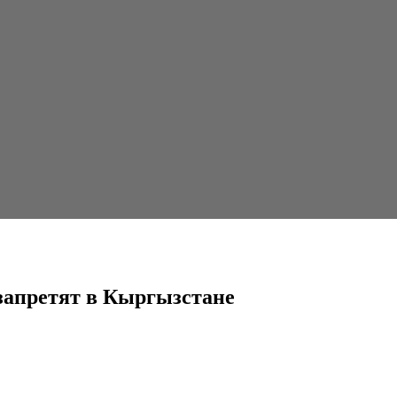
гызстане
запретят в Кыргызстане