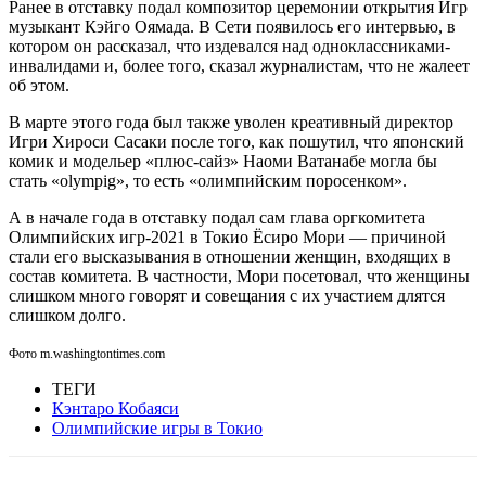
Ранее в отставку подал композитор церемонии открытия Игр
музыкант Кэйго Оямада. В Сети появилось его интервью, в
котором он рассказал, что издевался над одноклассниками-
инвалидами и, более того, сказал журналистам, что не жалеет
об этом.
В марте этого года был также уволен креативный директор
Игри Хироси Сасаки после того, как пошутил, что японский
комик и модельер «плюс-сайз» Наоми Ватанабе могла бы
стать «оlympig», то есть «олимпийским поросенком».
А в начале года в отставку подал сам глава оргкомитета
Олимпийских игр-2021 в Токио Ёсиро Мори — причиной
стали его высказывания в отношении женщин, входящих в
состав комитета. В частности, Мори посетовал, что женщины
слишком много говорят и совещания с их участием длятся
слишком долго.
Фото m.washingtontimes.com
ТЕГИ
Кэнтаро Кобаяси
Олимпийские игры в Токио