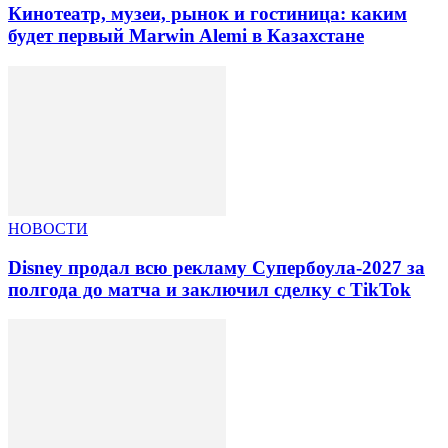
Кинотеатр, музеи, рынок и гостиница: каким
будет первый Marwin Alemi в Казахстане
НОВОСТИ
Disney продал всю рекламу Супербоула-2027 за
полгода до матча и заключил сделку с TikTok