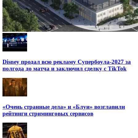
Disney продал всю рекламу Супербоула-2027 за
полгода до матча и заключил сделку с TikTok
«Очень странные дела» и «Блуи» возглавили
рейтинги стриминговых сервисов