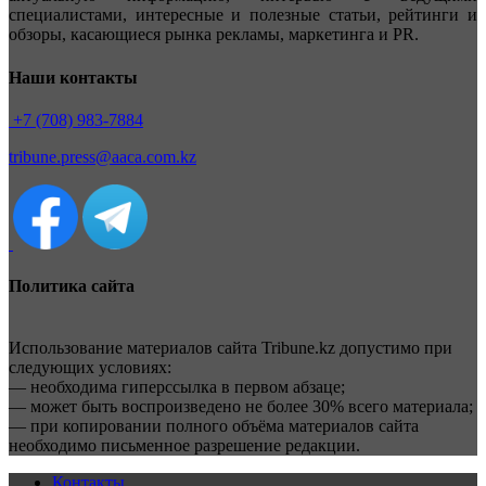
специалистами, интересные и полезные статьи, рейтинги и
обзоры, касающиеся рынка рекламы, маркетинга и PR.
Наши контакты
+7 (708) 983-7884
tribune.press@aaca.com.kz
Политика сайта
Использование материалов сайта Tribune.kz допустимо при
следующих условиях:
— необходима гиперссылка в первом абзаце;
— может быть воспроизведено не более 30% всего материала;
— при копировании полного объёма материалов сайта
необходимо письменное разрешение редакции.
Контакты