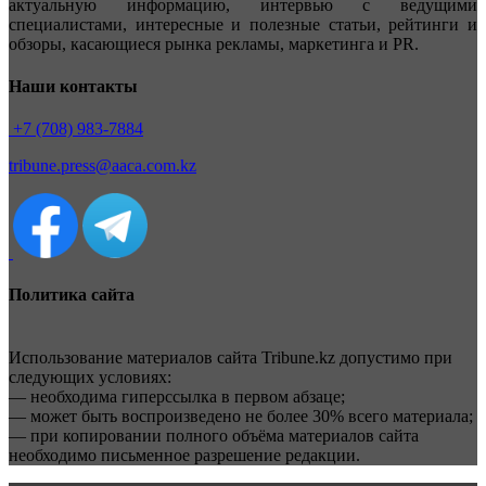
актуальную информацию, интервью с ведущими
специалистами, интересные и полезные статьи, рейтинги и
обзоры, касающиеся рынка рекламы, маркетинга и PR.
Наши контакты
+7 (708) 983-7884
tribune.press@aaca.com.kz
Политика сайта
Использование материалов сайта Tribune.kz допустимо при
следующих условиях:
— необходима гиперссылка в первом абзаце;
— может быть воспроизведено не более 30% всего материала;
— при копировании полного объёма материалов сайта
необходимо письменное разрешение редакции.