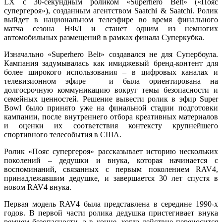
LX с 30-секундным роликом «Superhero Belt» («Пояс
супергероя»), созданным агентством Saatchi & Saatchi. Ролик
выйдет в национальном телеэфире во время финального
матча сезона НФЛ и станет одним из немногих
автомобильных размещений в рамках финала Суперкубка.
Изначально «Superhero Belt» создавался не для Супербоула.
Кампания задумывалась как имиджевый бренд-контент для
более широкого использования – в цифровых каналах и
телевизионном эфире – и была ориентирована на
долгосрочную коммуникацию вокруг темы безопасности и
семейных ценностей. Решение вывести ролик в эфир Super
Bowl было принято уже на финальной стадии подготовки
кампании, после внутреннего отбора креативных материалов
и оценки их соответствия контексту крупнейшего
спортивного телесобытия в США.
Ролик «Пояс супергероя» рассказывает историю нескольких
поколений – дедушки и внука, которая начинается с
воспоминаний, связанных с первым поколением RAV4,
принадлежавшим дедушке, и завершается 30 лет спустя в
новом RAV4 внука.
Первая модель
RAV4 была представлена
в середине 1990-х
годов. В первой части ролика дедушка пристегивает внука
ремнем безопасности, а в конце, когда действие переносится