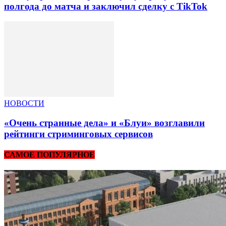
полгода до матча и заключил сделку с TikTok
НОВОСТИ
«Очень странные дела» и «Блуи» возглавили
рейтинги стриминговых сервисов
САМОЕ ПОПУЛЯРНОЕ