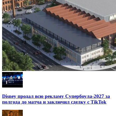
Disney продал всю рекламу Супербоула-2027 за
полгода до матча и заключил сделку с TikTok