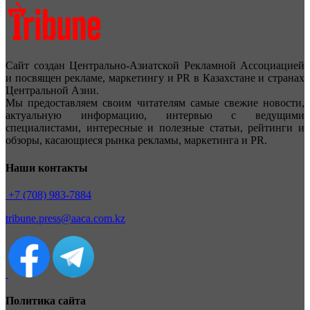
Сайт создан Центрально-Азиатской Рекламной Ассоциацией
и посвящен рекламе, маркетингу и PR в Казахстане и странах
Центральной Азии.
Мы предоставляем своим читателям самые свежие новости,
актуальную информацию, интервью с ведущими
специалистами, интересные и полезные статьи, рейтинги и
обзоры, касающиеся рынка рекламы, маркетинга и PR.
Наши контакты
+7 (708) 983-7884
tribune.press@aaca.com.kz
Политика сайта