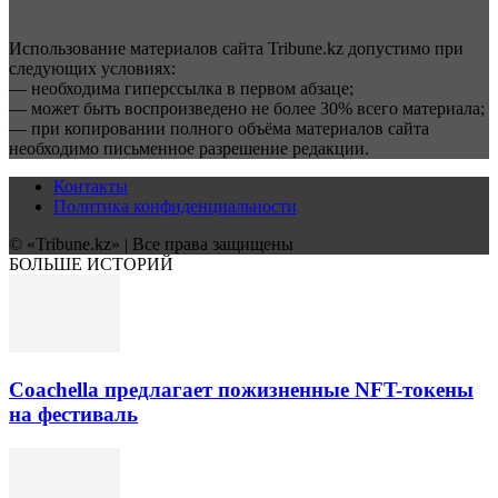
Использование материалов сайта Tribune.kz допустимо при
следующих условиях:
— необходима гиперссылка в первом абзаце;
— может быть воспроизведено не более 30% всего материала;
— при копировании полного объёма материалов сайта
необходимо письменное разрешение редакции.
Контакты
Политика конфиденциальности
© «Tribune.kz» | Все права защищены
БОЛЬШЕ ИСТОРИЙ
Coachella предлагает пожизненные NFT-токены
на фестиваль