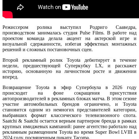
Режиссером ролика выступил Родриго Сааведра,
производством занималась студия Pulse Films. В работе над
проектом команда делала акцент на актерской игре и
визуальной сдержанности, избегая эффектных монтажных
решений и сложных постановочных сцен.
Второй рекламный ролик Toyota дебютирует в течение
недели, предшествующей Суперкубку LX, и расскажет
историю, основанную на личностном росте и движении
вперед.
Возвращение Toyota в эфир Супербоула в 2026 году
происходит на фоне сокращения присутствия
автопроизводителей в рекламных блоках матча. В этом сезоне
участие автомобильных брендов ограничено, и Toyota
становится одним из немногих представителей категории,
выбравших формат классического телевизионного спота.
Saatchi & Saatchi остается верным партнером бренда в рамках
крупных имиджевых кампаний: ранее агентство работало над
рекламным размещением Toyota во время Super Bowl LVIII в
2024 году, посвященным пикапу Tacoma.