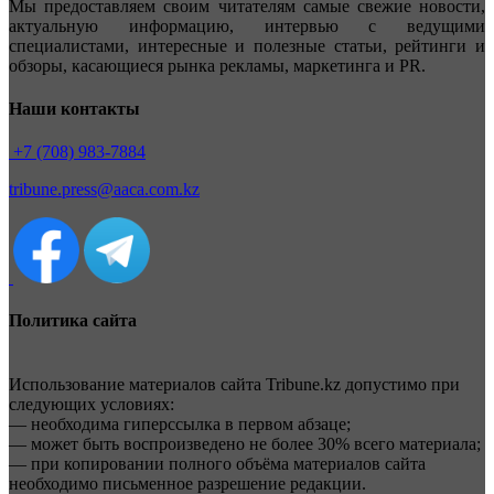
Мы предоставляем своим читателям самые свежие новости,
актуальную информацию, интервью с ведущими
специалистами, интересные и полезные статьи, рейтинги и
обзоры, касающиеся рынка рекламы, маркетинга и PR.
Наши контакты
+7 (708) 983-7884
tribune.press@aaca.com.kz
Политика сайта
Использование материалов сайта Tribune.kz допустимо при
следующих условиях:
— необходима гиперссылка в первом абзаце;
— может быть воспроизведено не более 30% всего материала;
— при копировании полного объёма материалов сайта
необходимо письменное разрешение редакции.