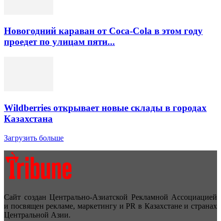
Новогодний караван от Coca-Cola в этом году
проедет по улицам пяти...
Wildberries открывает новые склады в городах
Казахстана
Загрузить больше
Сайт создан Центрально-Азиатской Рекламной Ассоциацией
и посвящен рекламе, маркетингу и PR в Казахстане и странах
Центральной Азии.