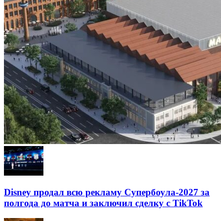
Disney продал всю рекламу Супербоула-2027 за
полгода до матча и заключил сделку с TikTok