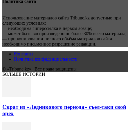
Политика сайта
Использование материалов сайта Tribune.kz допустимо при
следующих условиях:
— необходима гиперссылка в первом абзаце;
— может быть воспроизведено не более 30% всего материала;
— при копировании полного объёма материалов сайта
необходимо письменное разрешение редакции.
Контакты
Политика конфиденциальности
© «Tribune.kz» | Все права защищены
БОЛЬШЕ ИСТОРИЙ
Скрат из «Ледникового периода» съел-таки свой
орех