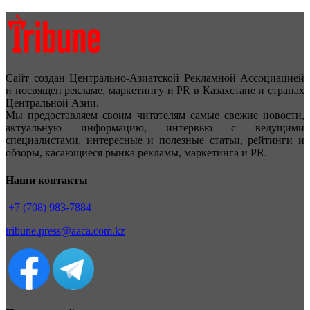
Сайт создан Центрально-Азиатской Рекламной Ассоциацией
и посвящен рекламе, маркетингу и PR в Казахстане и странах
Центральной Азии.
Мы предоставляем своим читателям самые свежие новости,
актуальную информацию, интервью с ведущими
специалистами, интересные и полезные статьи, рейтинги и
обзоры, касающиеся рынка рекламы, маркетинга и PR.
Наши контакты
+7 (708) 983-7884
tribune.press@aaca.com.kz