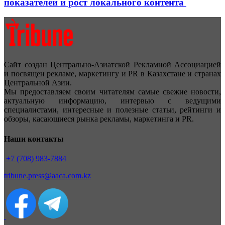
показателей и рост локального контента
Сайт создан Центрально-Азиатской Рекламной Ассоциацией
и посвящен рекламе, маркетингу и PR в Казахстане и странах
Центральной Азии.
Мы предоставляем своим читателям самые свежие новости,
актуальную информацию, интервью с ведущими
специалистами, интересные и полезные статьи, рейтинги и
обзоры, касающиеся рынка рекламы, маркетинга и PR.
Наши контакты
+7 (708) 983-7884
tribune.press@aaca.com.kz