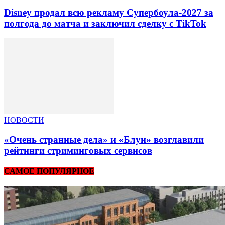
Disney продал всю рекламу Супербоула-2027 за
полгода до матча и заключил сделку с TikTok
НОВОСТИ
«Очень странные дела» и «Блуи» возглавили
рейтинги стриминговых сервисов
САМОЕ ПОПУЛЯРНОЕ