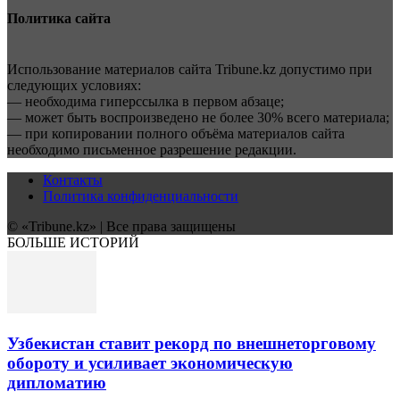
Политика сайта
Использование материалов сайта Tribune.kz допустимо при
следующих условиях:
— необходима гиперссылка в первом абзаце;
— может быть воспроизведено не более 30% всего материала;
— при копировании полного объёма материалов сайта
необходимо письменное разрешение редакции.
Контакты
Политика конфиденциальности
© «Tribune.kz» | Все права защищены
БОЛЬШЕ ИСТОРИЙ
Узбекистан ставит рекорд по внешнеторговому
обороту и усиливает экономическую
дипломатию