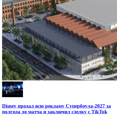
Disney продал всю рекламу Супербоула-2027 за
полгода до матча и заключил сделку с TikTok