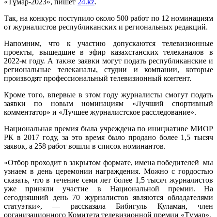
«Тұмар-2023», пишет
24.kz
.
Так, на конкурс поступило около 500 работ по 12 номинациям
от журналистов республиканских и региональных редакций.
Напомним, что к участию допускаются телевизионные
проекты, вышедшие в эфир казахстанских телеканалов в
2022-м году. А также заявки могут подать республиканские и
региональные телеканалы, студии и компании, которые
производят профессиональный телевизионный контент.
Кроме того, впервые в этом году журналисты смогут подать
заявки по новым номинациям «Лучший спортивный
комментатор» и «Лучшее журналистское расследование».
Национальная премия была учреждена по инициативе МИОР
РК в 2017 году, за это время было продано более 1,5 тысяч
заявок, а 258 работ вошли в список номинантов.
«Отбор проходит в закрытом формате, имена победителей мы
узнаем в день церемонии награждения. Можно с гордостью
сказать, что в течение семи лет более 1,5 тысяч журналистов
уже приняли участие в Национальной премии. На
сегодняшний день 70 журналистов являются обладателями
статуэтки», — рассказала Бибигуль Куламан, член
организационного Комитета телевизионной премии «Тұмар».