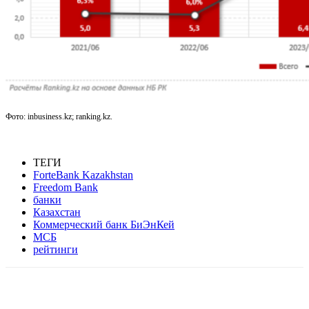
Фото: inbusiness.kz;
ranking.kz.
ТЕГИ
ForteBank Kazakhstan
Freedom Bank
банки
Казахстан
Коммерческий банк БиЭнКей
МСБ
рейтинги