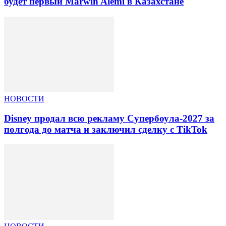
будет первый Marwin Alemi в Казахстане
НОВОСТИ
Disney продал всю рекламу Супербоула-2027 за
полгода до матча и заключил сделку с TikTok