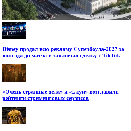
Disney продал всю рекламу Супербоула-2027 за
полгода до матча и заключил сделку с TikTok
«Очень странные дела» и «Блуи» возглавили
рейтинги стриминговых сервисов