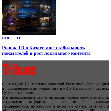
НОВОСТИ
Рынок ТВ в Казахстане: стабильность
показателей и рост локального контента
Сайт создан Центрально-Азиатской Рекламной Ассоциацией
и посвящен рекламе, маркетингу и PR в Казахстане и странах
Центральной Азии.
Мы предоставляем своим читателям самые свежие новости,
актуальную информацию, интервью с ведущими
специалистами, интересные и полезные статьи, рейтинги и
обзоры, касающиеся рынка рекламы, маркетинга и PR.