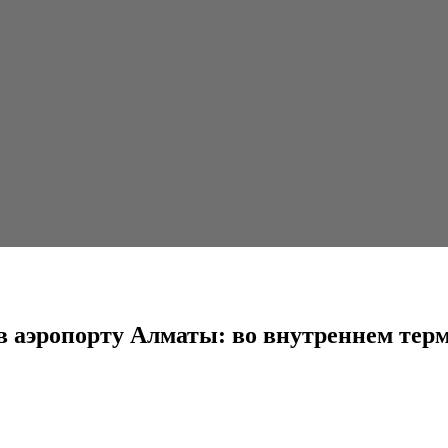
лматы: во внутреннем терминале запущены новые...
 в аэропорту Алматы: во внутреннем те