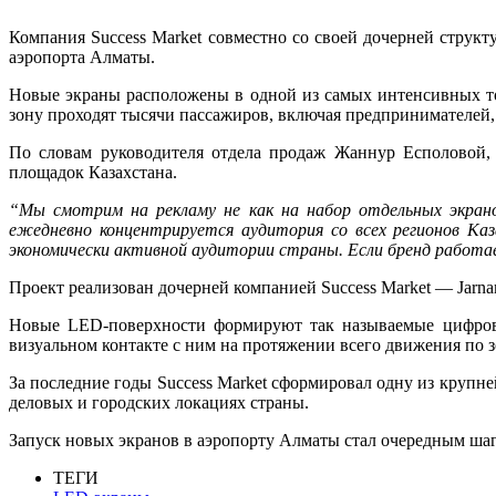
Компания Success Market совместно со своей дочерней струк
аэропорта Алматы.
Новые экраны расположены в одной из самых интенсивных то
зону проходят тысячи пассажиров, включая предпринимателей, 
По словам руководителя отдела продаж Жаннур Есполовой,
площадок Казахстана.
“Мы смотрим на рекламу не как на набор отдельных экран
ежедневно концентрируется аудитория со всех регионов Ка
экономически активной аудитории страны. Если бренд работа
Проект реализован дочерней компанией Success Market — Jarna
Новые LED-поверхности формируют так называемые цифровы
визуальном контакте с ним на протяжении всего движения по з
За последние годы Success Market сформировал одну из круп
деловых и городских локациях страны.
Запуск новых экранов в аэропорту Алматы стал очередным ш
ТЕГИ