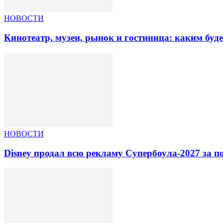
НОВОСТИ
Кинотеатр, музеи, рынок и гостиница: каким буд
НОВОСТИ
Disney продал всю рекламу Супербоула-2027 за п