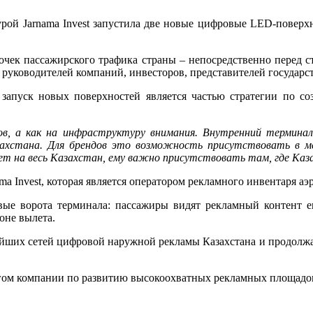
турой Jarnama Invest запустила две новые цифровые LED-повер
чек пассажирского трафика страны – непосредственно перед ст
руководителей компаний, инвесторов, представителей государств
 запуск новых поверхностей является частью стратегии по 
ов, а как на инфраструктуру внимания. Внутренний термина
захстана. Для брендов это возможность присутствовать в ме
ет на весь Казахстан, ему важно присутствовать там, где Ка
ma Invest, которая является оператором рекламного инвентаря а
е ворота терминала: пассажиры видят рекламный контент е
оне вылета.
нейших сетей цифровой наружной рекламы Казахстана и продолжа
агом компании по развитию высокоохватных рекламных площадо