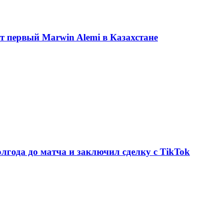
ет первый Marwin Alemi в Казахстане
олгода до матча и заключил сделку с TikTok