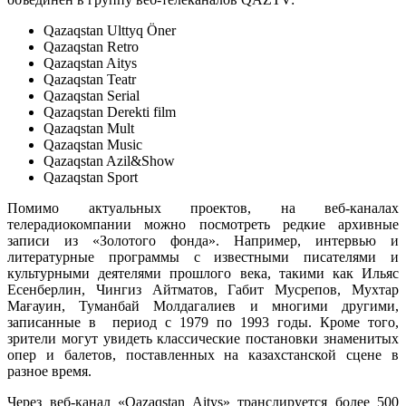
Qazaqstan Ulttyq Öner
Qazaqstan Retro
Qazaqstan Aitys
Qazaqstan Teatr
Qazaqstan Serial
Qazaqstan Derekti film
Qazaqstan Mult
Qazaqstan Music
Qazaqstan Azil&Show
Qazaqstan Sport
Помимо актуальных проектов, на веб-каналах
телерадиокомпании можно посмотреть редкие архивные
записи из «Золотого фонда». Например, интервью и
литературные программы с известными писателями и
культурными деятелями прошлого века, такими как Ильяс
Есенберлин, Чингиз Айтматов, Габит Мусрепов, Мухтар
Мағауин, Туманбай Молдагалиев и многими другими,
записанные в период с 1979 по 1993 годы. Кроме того,
зрители могут увидеть классические постановки знаменитых
опер и балетов, поставленных на казахстанской сцене в
разное время.
Через веб-канал «Qazaqstan Aitys» транслируется более 500