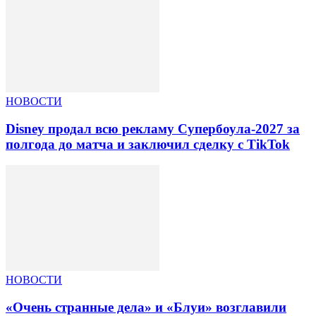
НОВОСТИ
Disney продал всю рекламу Супербоула-2027 за
полгода до матча и заключил сделку с TikTok
НОВОСТИ
«Очень странные дела» и «Блуи» возглавили