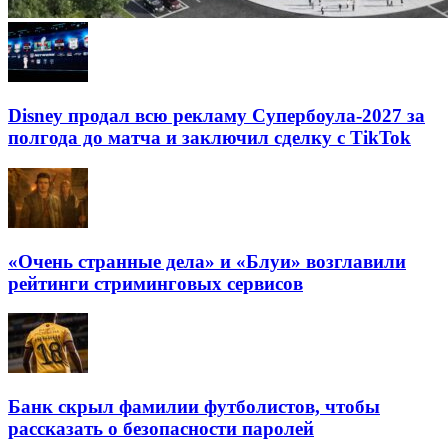
Disney продал всю рекламу Супербоула-2027 за
полгода до матча и заключил сделку с TikTok
«Очень странные дела» и «Блуи» возглавили
рейтинги стриминговых сервисов
Банк скрыл фамилии футболистов, чтобы
рассказать о безопасности паролей