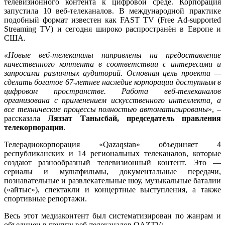
телевизионного контента к цифровой среде. Корпорация
запустила 10 веб-телеканалов. В международной практике
подобный формат известен как FAST TV (Free Ad-supported
Streaming TV) и сегодня широко распространён в Европе и
США.
«Новые веб-телеканалы направлены на предоставление
качественного контента в соответствии с интересами и
запросами различных аудиторий. Основная цель проекта —
сделать богатое 67-летнее наследие корпорации доступным в
цифровом пространстве. Работа веб-телеканалов
организована с применением искусственного интеллекта, а
все технические процессы полностью автоматизированы
», –
рассказала
Ляззат Танысбай, председатель правления
телекорпорации
.
Телерадиокорпорация «Qazaqstan» объединяет 4
республиканских и 14 региональных телеканалов, которые
создают разнообразный телевизионный контент. Это —
сериалы и мультфильмы, документальные передачи,
познавательные и развлекательные шоу, музыкальные баталии
(«айтыс»), спектакли и концертные выступления, а также
спортивные репортажи.
Весь этот медиаконтент был систематизирован по жанрам и
объединен в группу веб-телеканалов QAZTV: