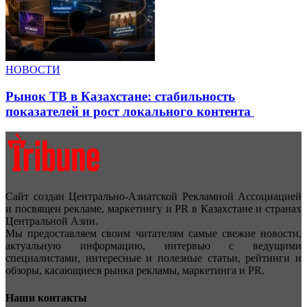
НОВОСТИ
Рынок ТВ в Казахстане: стабильность
показателей и рост локального контента
Сайт создан Центрально-Азиатской Рекламной Ассоциацией
и посвящен рекламе, маркетингу и PR в Казахстане и странах
Центральной Азии.
Мы предоставляем своим читателям самые свежие новости,
актуальную информацию, интервью с ведущими
специалистами, интересные и полезные статьи, рейтинги и
обзоры, касающиеся рынка рекламы, маркетинга и PR.
Наши контакты