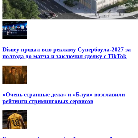
Disney продал всю рекламу Супербоула-2027 за
полгода до матча и заключил сделку с TikTok
«Очень странные дела» и «Блуи» возглавили
рейтинги стриминговых сервисов