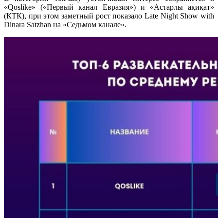
«Qoslike» («Первый канал Евразия») и «Астарлы ақиқат»
(КТК), при этом заметный рост показало Late Night Show with
Dinara Satzhan на «Седьмом канале».