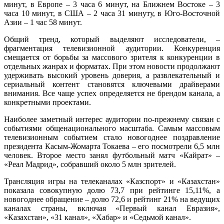
минут, в Европе – 3 часа 6 минут, на Ближнем Востоке – 3
часа 10 минут, в США – 2 часа 31 минуту, в Юго-Восточной
Азии – 1 час 58 минут.
Общий тренд, который выделяют исследователи, –
фрагментация телевизионной аудитории. Конкуренция
смещается от борьбы за массового зрителя к конкуренции в
отдельных жанрах и форматах. При этом новости продолжают
удерживать высокий уровень доверия, а развлекательный и
сериальный контент становятся ключевыми драйверами
внимания. Все чаще успех определяется не брендом канала, а
конкретными проектами.
Наиболее заметный интерес аудитории по-прежнему связан с
событиями общенационального масштаба. Самым массовым
телевизионным событием стало новогоднее поздравление
президента Касым-Жомарта Токаева – его посмотрели 6,5 млн
человек. Второе место занял футбольный матч «Кайрат» –
«Реал Мадрид», собравший около 5 млн зрителей.
Трансляция игры на телеканалах «Казспорт» и «Казахстан»
показала совокупную долю 73,7 при рейтинге 15,11%, а
новогоднее обращение – долю 72,6 и рейтинг 21% на ведущих
каналах страны, включая «Первый канал Евразия»,
«Казахстан», «31 канал», «Хабар» и «Седьмой канал».