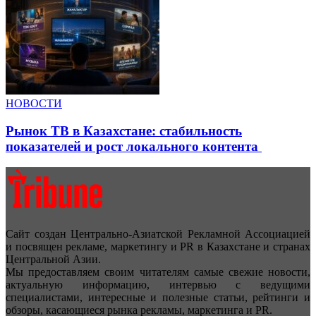
НОВОСТИ
Рынок ТВ в Казахстане: стабильность
показателей и рост локального контента
Сайт создан Центрально-Азиатской Рекламной Ассоциацией
и посвящен рекламе, маркетингу и PR в Казахстане и странах
Центральной Азии.
Мы предоставляем своим читателям самые свежие новости,
актуальную информацию, интервью с ведущими
специалистами, интересные и полезные статьи, рейтинги и
обзоры, касающиеся рынка рекламы, маркетинга и PR.