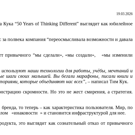
19.03.2026
 Кука “50 Years of Thinking Different” выглядит как юбилейное
: за полвека компания “переосмысливала возможности и давала
и нет привычного “мы сделали», «мы создали», «мы изменили
 используют наши технологии для работы, учёбы, мечтаний и
ые шаги своих малышей. Вы бегали марафоны, писали книги и
сториями, которые объединяют нас всех”
, – написал Тим Кук.
нстрацию скромности. Но это не жест смирения, а стратегия.
 бренда, то теперь – как характеристика пользователя. Мир, по
волом «инаковости » и становится инфраструктурой для нее.
родукта, это выглядит как сознательный отказ от привычного