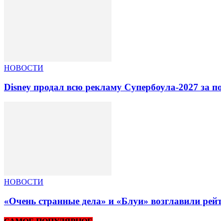
НОВОСТИ
Disney продал всю рекламу Супербоула-2027 за п
НОВОСТИ
«Очень странные дела» и «Блуи» возглавили рей