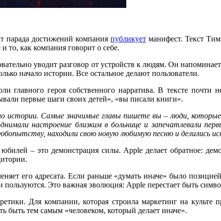
дат парада достижений компания
публикует
манифест. Текст Тима
и то, как компания говорит о себе.
овательно уводит разговор от устройств к людям. Он напоминает
олько начало истории. Все остальное делают пользователи.
роли главного героя собственного нарратива. В тексте почт
сывали первые шаги своих детей», «вы писали книги».
ло истории. Самые значимые главы пишете вы – люди, которые
днимали настроение близким в больнице и запечатлевали перв
любопытству, находили свою новую любимую песню и делились и
юбилей – это демонстрация силы. Apple делает обратное: демо
дитории.
меняет его адресата. Если раньше «думать иначе» было позицией
ми пользуются. Это важная эволюция: Apple перестает быть сим
етики. Для компании, которая строила маркетинг на культе п
ть быть тем самым «человеком, который делает иначе».