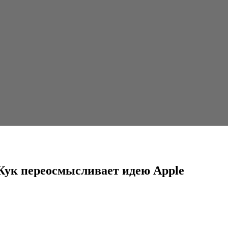
ливает идею Apple
м Кук переосмысливает идею Apple