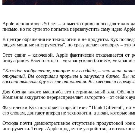
Apple исполнилось 50 лет – и вместо привычного для таких 
письмо, но по сути это попытка перезапустить саму идею Apple 
В центре обращения не технологии и не продукты. Кук послед
людям мощные инструменты”, но сразу делает оговорку – это т
Этот сдвиг – ключевой. Apple фактически отказывается от 
индустрию». Вместо этого – «вы запускали бизнес», «вы запи
“Каждое изобретение, которое мы создаём, – это лишь нача
открытий. Вы совершали прорывы и запускали бизнес. Вы по
восстанавливали дружеские отношения. Вы следовали своему 
Для бренда такого масштаба это нетривиальный ход. Обычно 
Компания аккуратно перераспределяет авторство – от себя к ау
Фактически Кук повторяет старый тезис “Think Different”, но 
его словам, двигают вперед не технологии, а люди, которые и
Отсюда почти демонстративное отсутствие продуктовой конкр
инструмента. Теперь Apple продает не устройство, а возможнос