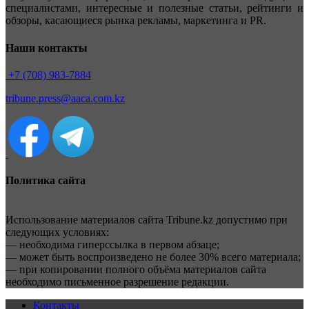
специалистами, интересные и полезные статьи, рейтинги и
обзоры, касающиеся рынка рекламы, маркетинга и PR.
Наши контакты
+7 (708) 983-7884
tribune.press@aaca.com.kz
Политика сайта
Использование материалов сайта Tribune.kz допустимо при
следующих условиях:
— необходима гиперссылка в первом абзаце;
— может быть воспроизведено не более 30% всего материала;
— при копировании полного объёма материалов сайта
необходимо письменное разрешение редакции.
Контакты