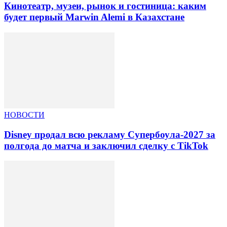
Кинотеатр, музеи, рынок и гостиница: каким
будет первый Marwin Alemi в Казахстане
НОВОСТИ
Disney продал всю рекламу Супербоула-2027 за
полгода до матча и заключил сделку с TikTok