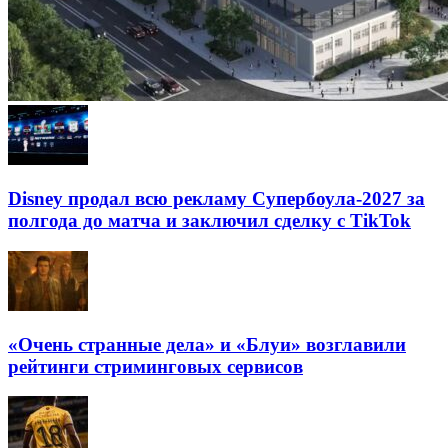
Disney продал всю рекламу Супербоула-2027 за
полгода до матча и заключил сделку с TikTok
«Очень странные дела» и «Блуи» возглавили
рейтинги стриминговых сервисов