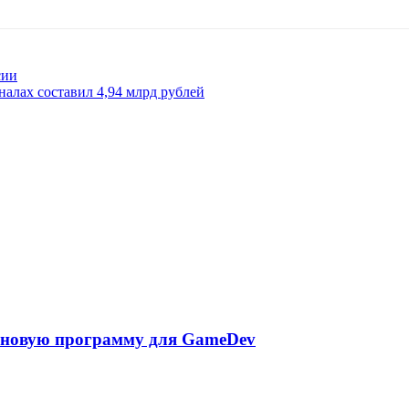
сии
алах составил 4,94 млрд рублей
т новую программу для GameDev