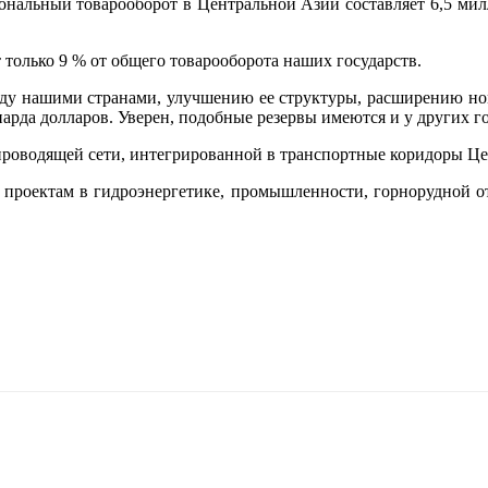
альный товарооборот в Центральной Азии составляет 6,5 милли
 только 9 % от общего товарооборота наших государств.
жду нашими странами, улучшению ее структуры, расширению ном
иарда долларов. Уверен, подобные резервы имеются и у других 
проводящей сети, интегрированной в транспортные коридоры Ц
роектам в гидроэнергетике, промышленности, горнорудной отра