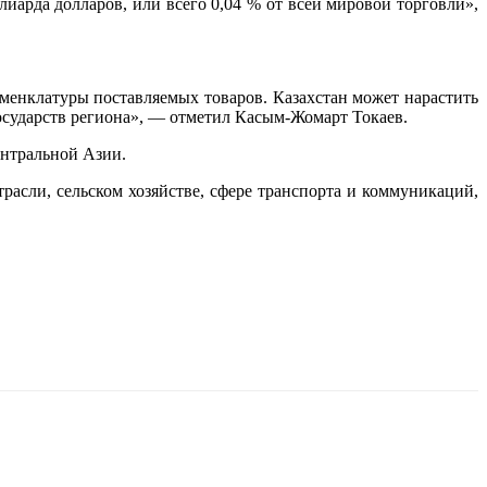
арда долларов, или всего 0,04 % от всей мировой торговли»,
енклатуры поставляемых товаров. Казахстан может нарастить
государств региона», — отметил Касым-Жомарт Токаев.
ентральной Азии.
сли, сельском хозяйстве, сфере транспорта и коммуникаций,