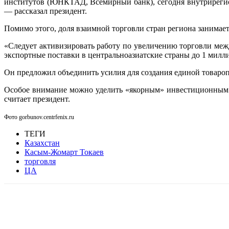
институтов (ЮНКТАД, Всемирный банк), сегодня внутрирегион
— рассказал президент.
Помимо этого, доля взаимной торговли стран региона занимает
«Следует активизировать работу по увеличению торговли ме
экспортные поставки в центральноазиатские страны до 1 милл
Он предложил объединить усилия для создания единой товаро
Особое внимание можно уделить «якорным» инвестиционным п
считает президент.
Фото gorbunov.centrfenix.ru
ТЕГИ
Казахстан
Касым-Жомарт Токаев
торговля
ЦА
Facebook
WhatsApp
Telegram