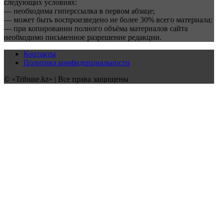
следующих условиях:
— необходима гиперссылка в первом абзаце;
— может быть воспроизведено не более 30% всего материала;
— при копировании полного объёма материалов сайта
необходимо письменное разрешение редакции.
Контакты
Политика конфиденциальности
© «Tribune.kz» | Все права защищены