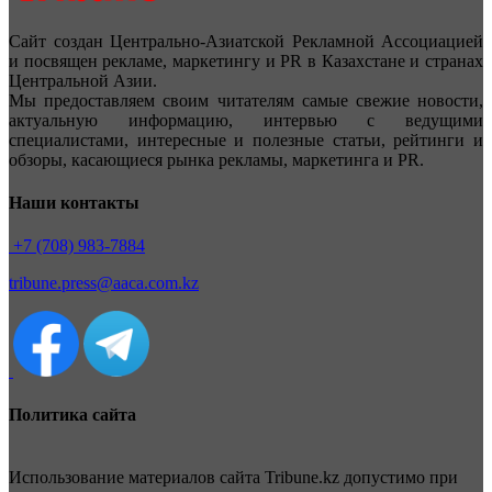
Сайт создан Центрально-Азиатской Рекламной Ассоциацией
и посвящен рекламе, маркетингу и PR в Казахстане и странах
Центральной Азии.
Мы предоставляем своим читателям самые свежие новости,
актуальную информацию, интервью с ведущими
специалистами, интересные и полезные статьи, рейтинги и
обзоры, касающиеся рынка рекламы, маркетинга и PR.
Наши контакты
+7 (708) 983-7884
tribune.press@aaca.com.kz
Политика сайта
Использование материалов сайта Tribune.kz допустимо при